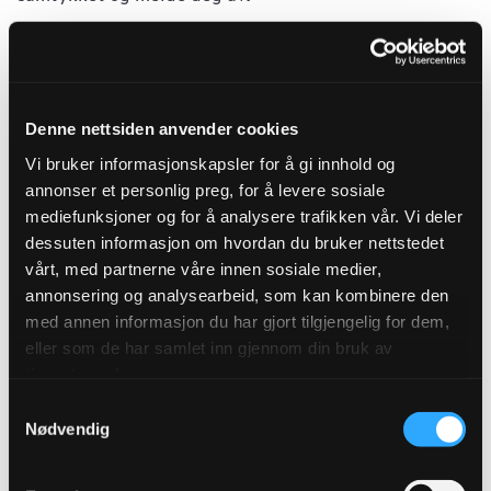
Fullt navn*
Denne nettsiden anvender cookies
Vi bruker informasjonskapsler for å gi innhold og
annonser et personlig preg, for å levere sosiale
E-post*
mediefunksjoner og for å analysere trafikken vår. Vi deler
dessuten informasjon om hvordan du bruker nettstedet
vårt, med partnerne våre innen sosiale medier,
annonsering og analysearbeid, som kan kombinere den
Hva er du interessert i?*
med annen informasjon du har gjort tilgjengelig for dem,
Vann og avløp
eller som de har samlet inn gjennom din bruk av
Vei og gatemiljø
tjenestene deres.
Samtykkevalg
Bygg og anlegg
Nødvendig
Utemiljø