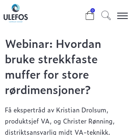
>
>
0
WEBINAR: HVORDAN BRUKE STREKKFASTE MUFFER
FOR STORE RØRDIMENSJONER?
Webinar: Hvordan
bruke strekkfaste
muffer for store
rørdimensjoner?
Få ekspertråd av Kristian Drolsum,
produktsjef VA, og Christer Rønning,
distriktsansvarlig midt VA-teknikk,