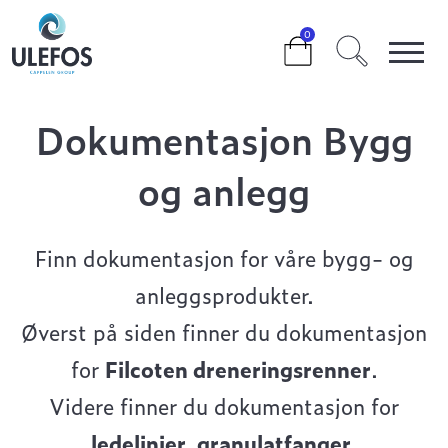
>
DOKUMENTASJON BYGG- OG ANLEGG
0
Dokumentasjon Bygg
og anlegg
Finn dokumentasjon for våre bygg- og
anleggsprodukter.
Øverst på siden finner du dokumentasjon
for
Filcoten dreneringsrenner
.
Videre finner du dokumentasjon for
ledelinjer, granulatfanger,