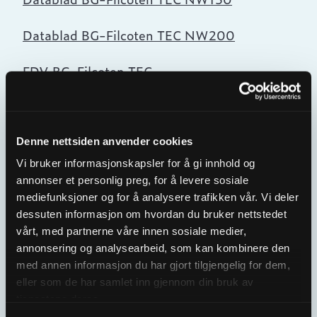
Datablad BG-Filcoten TEC NW200
FDV BG-Filcoten TEC
Denne nettsiden anvender cookies
BG-Filcoten PRO
Vi bruker informasjonskapsler for å gi innhold og
dreneringsrenner
annonser et personlig preg, for å levere sosiale
mediefunksjoner og for å analysere trafikken vår. Vi deler
dessuten informasjon om hvordan du bruker nettstedet
Last ned monteringsanvisning for BG-
vårt, med partnerne våre innen sosiale medier,
annonsering og analysearbeid, som kan kombinere den
Filcoten PRO
med annen informasjon du har gjort tilgjengelig for dem,
eller som de har samlet inn gjennom din bruk av
Datablad BG-Filcoten PRO NW100
tjenestene deres.