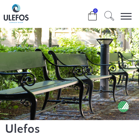
>
UTEMILJØ
0
Ulefos