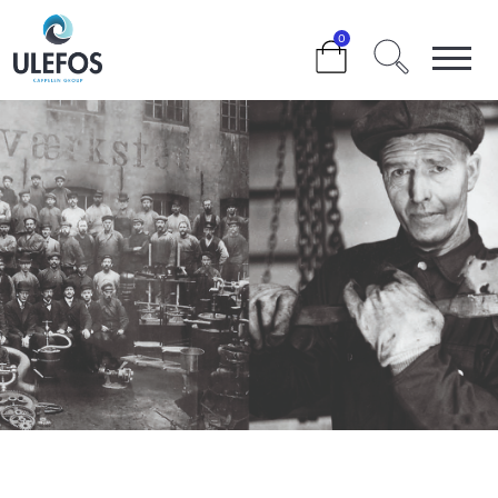
>
VÅR HISTORIE
0