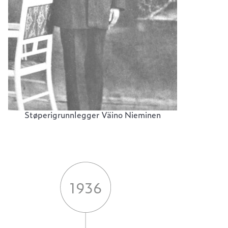
Støperigrunnlegger Väino Nieminen