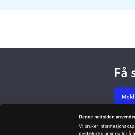
Få 
Meld
Denne nettsiden anvende
Ulefos
Vi bruker informasjonskapsl
mediefunksjoner og for å a