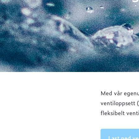
Med vår egenut
ventiloppsett 
fleksibelt ven
Last ned ve