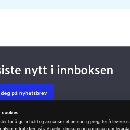
siste nytt i innboksen
 deg på nyhetsbrev
r cookies
Kundeservice
Nyttige 
er for å gi innhold og annonser et personlig preg, for å levere s
nalysere trafikken vår. Vi deler dessuten informasjon om hvorda