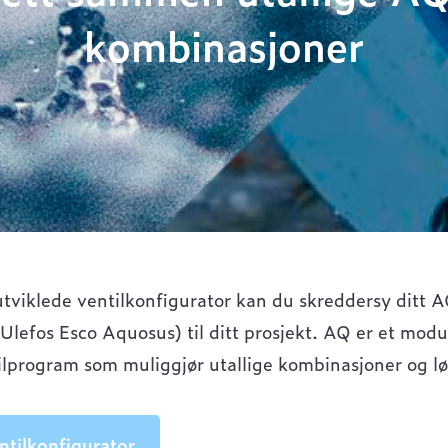
kombinasjoner
viklede ventilkonfigurator kan du skreddersy ditt 
(Ulefos Esco Aquosus) til ditt prosjekt. AQ er et mod
tilprogram som muliggjør utallige kombinasjoner og lø
ntilkonfigurator