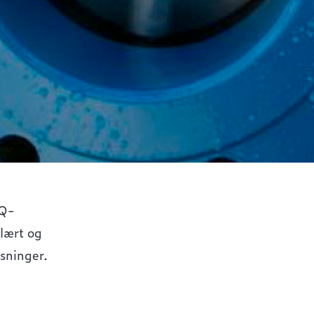
AQ-
ulært og
sninger.