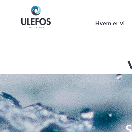
Ulefos
>
Ulefos AQ-ventilkonfigurator
Hvem er vi
S