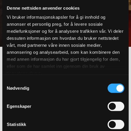
Denne nettsiden anvender cookies
Vi bruker informasjonskapsler for å gi innhold og
annonser et personlig preg, for å levere sosiale
mediefunksjoner og for å analysere trafikken vår. Vi deler
dessuten informasjon om hvordan du bruker nettstedet
vårt, med partnerne våre innen sosiale medier,
annonsering og analysearbeid, som kan kombinere den
med annen informasjon du har gjort tilgjengelig for dem,
eller som de har samlet inn gjennom din bruk av
Kortreist
tjenestene deres.
Samtykkevalg
Nødvendig
Kort transportvei fra produksjonssted til
kunde reduserer co
2
utslippene
Egenskaper
Lokal og bærekraftig produksjon som
sikrer norske arbeidsplasser
Statistikk