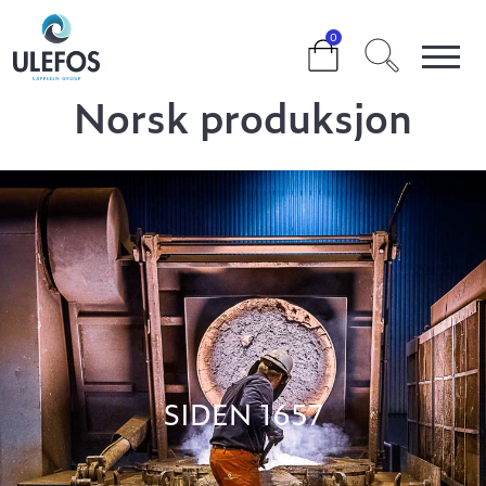
>
NORSK PRODUKSJON
0
Norsk produksjon
SIDEN 1657