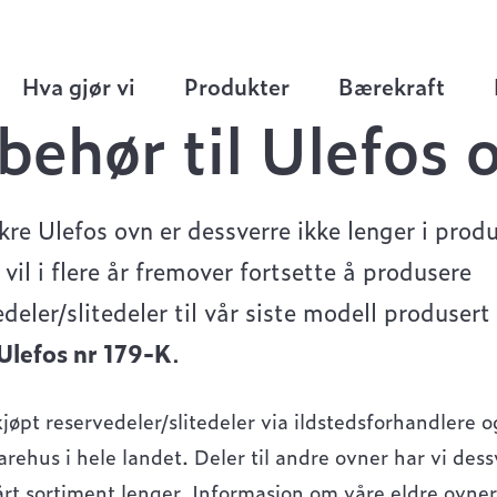
Hva gjør vi
Produkter
Bærekraft
lbehør til Ulefos 
kre Ulefos ovn er dessverre ikke lenger i prod
 vil i flere år fremover fortsette å produsere
edeler/slitedeler til vår siste modell produsert
Ulefos nr 179-K
.
kjøpt reservedeler/slitedeler via ildstedsforhandlere o
rehus i hele landet. Deler til andre ovner har vi dess
vårt sortiment lenger. Informasjon om våre eldre ovner