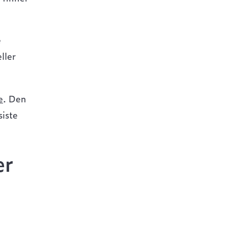
e
ller
e
. Den
siste
er