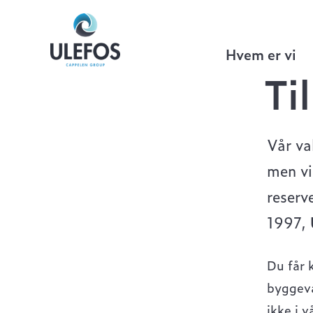
Ulefos
>
Ulefos ovn
Hvem er vi
Ti
Vår va
men vi
reserv
1997,
Du får 
byggeva
ikke i 