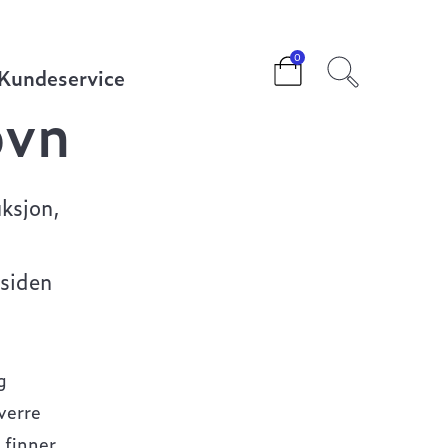
0
Kundeservice
ovn
uksjon,
 siden
g
verre
 finner