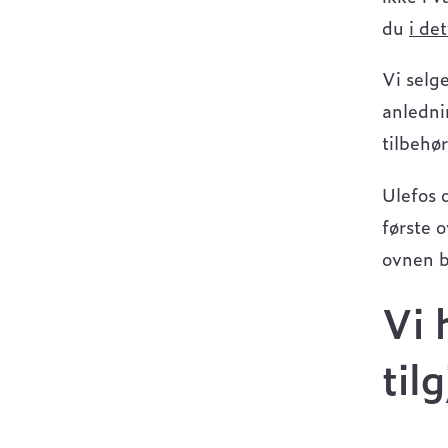
du
i de
Vi selge
anledni
tilbehør
Ulefos 
første 
ovnen b
Vi 
til