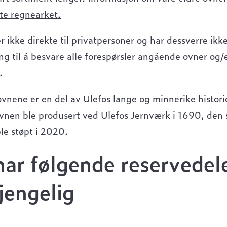
tte regnearket.
r ikke direkte til privatpersoner og har dessverre ikk
ng til å besvare alle forespørsler angående ovner og/e
.
ovnene er en del av Ulefos
lange og minnerike histori
ovnen ble produsert ved Ulefos Jernværk i 1690, den 
le støpt i 2020.
har følgende reservedel
gjengelig