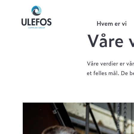
Ulefos
>
Våre verdier
Hvem er vi
Våre 
Våre verdier er vår
et felles mål. De b