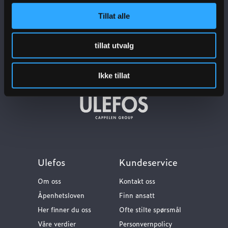
Tillat alle
Meld deg på nyhetsbrev
tillat utvalg
Ikke tillat
Ulefos
Kundeservice
Om oss
Kontakt oss
Åpenhetsloven
Finn ansatt
Her finner du oss
Ofte stilte spørsmål
Våre verdier
Personvernpolicy