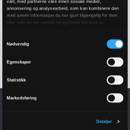
vårt, med partnerne våre innen sosiale medier,
Ø425 KUMRAMMER OG
Ø600 KUMRAMMER OG
KUMLOKK
(5)
KUMLOKK
(6)
annonsering og analysearbeid, som kan kombinere den
med annen informasjon du har gjort tilgjengelig for dem,
eller som de har samlet inn gjennom din bruk av
tjenestene deres.
Samtykkevalg
Nødvendig
Egenskaper
KUPPELRISTER
(3)
Statistikk
Markedsføring
Få siste nytt i
innboksen
Detaljer