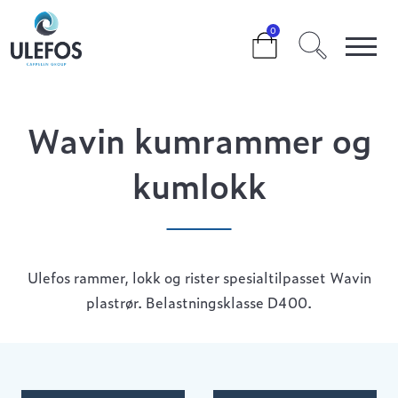
>
>
WAVIN KUMRAMMER OG KUMLOKK
0
Wavin kumrammer og
kumlokk
Ulefos rammer, lokk og rister spesialtilpasset Wavin
plastrør. Belastningsklasse D400.