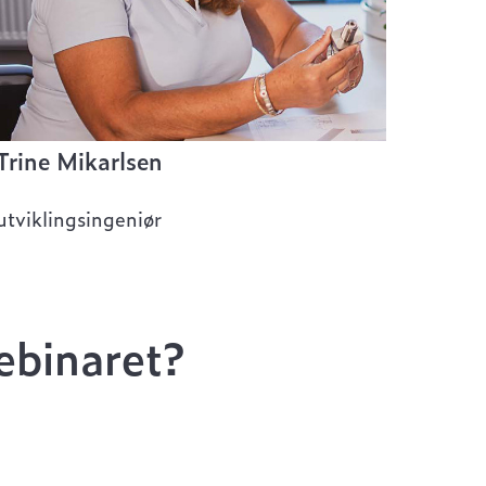
Trine Mikarlsen
utviklingsingeniør
ebinaret?