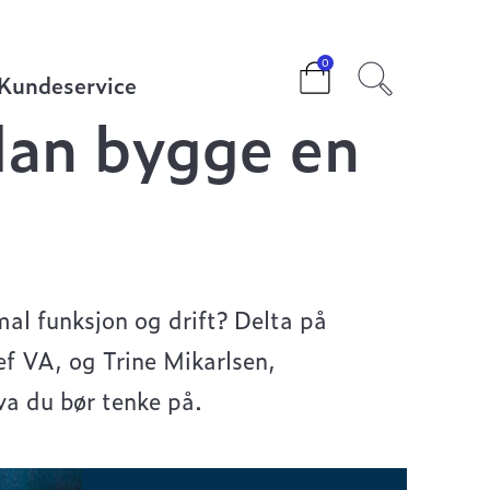
0
Kundeservice
dan bygge en
al funksjon og drift? Delta på
ef VA, og Trine Mikarlsen,
hva du bør tenke på.