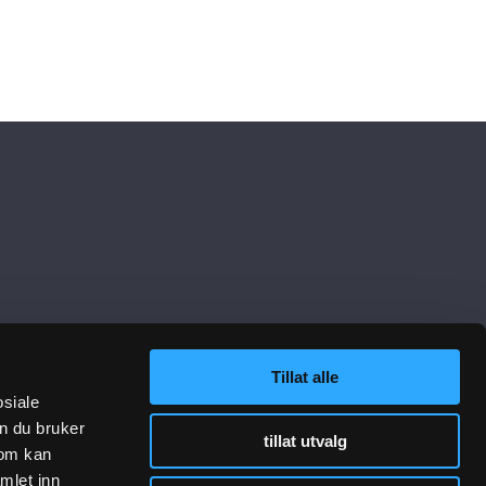
Tillat alle
lenker
Følg oss
osiale
n du bruker
tillat utvalg
sjon VA-teknikk
som kan
sjon Gategods
mlet inn