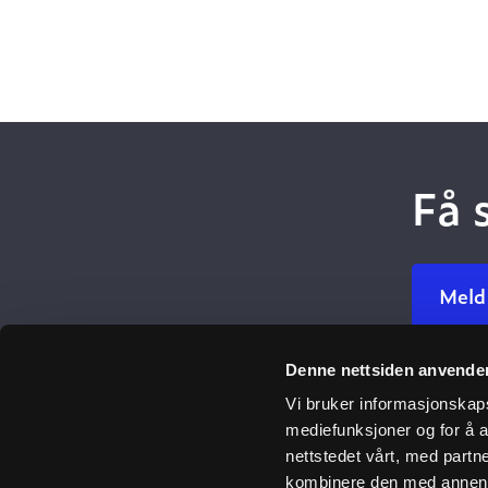
Få 
Meld
Denne nettsiden anvende
Ulefos
Vi bruker informasjonskapsl
mediefunksjoner og for å a
Om oss
nettstedet vårt, med part
Åpenhetsl
kombinere den med annen in