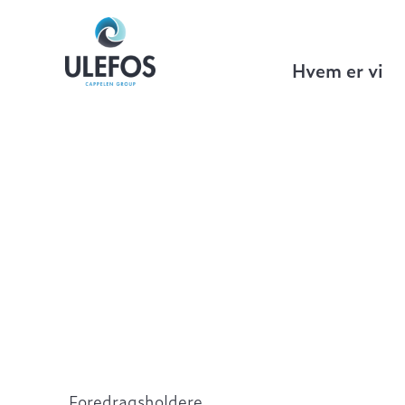
Ulefos
>
Arrangementer og webinarer
Hvem er vi
Foredragsholdere