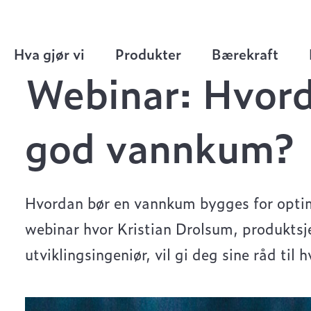
>
Webinar: Hvordan bygge en god vannkum?
Hva gjør vi
Produkter
Bærekraft
Webinar: Hvor
god vannkum?
Hvordan bør en vannkum bygges for optim
webinar hvor Kristian Drolsum, produktsj
utviklingsingeniør, vil gi deg sine råd til 