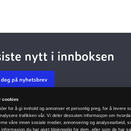
siste nytt i innboksen
 deg på nyhetsbrev
r cookies
Kundeservice
Nyttige 
er for å gi innhold og annonser et personlig preg, for å levere s
nalysere trafikken vår. Vi deler dessuten informasjon om hvorda
Kontakt oss
Dokumenta
nerne våre innen sosiale medier, annonsering og analysearbeid, 
oven
Finn ansatt
Dokumenta
formasjon du har gjort tilgjengelig for dem, eller som de har sa