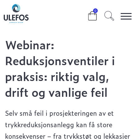
>
>
0
WEBINAR: REDUKSJONSVENTILER I PRAKSIS: RIKTIG
VALG, DRIFT OG VANLIGE FEIL
Webinar:
Reduksjonsventiler i
praksis: riktig valg,
drift og vanlige feil
Selv små feil i prosjekteringen av et
trykkreduksjonsanlegg kan få store
konsekvenser – fra trykkstøt og lekkasjer