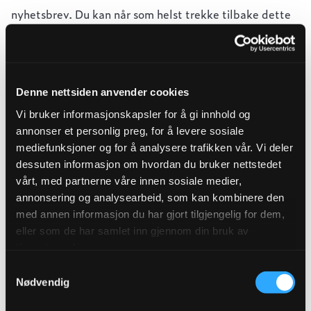
nyhetsbrev. Du kan når som helst trekke tilbake dette
samtykket og melde deg av.
Denne nettsiden anvender cookies
Fullt navn*
Vi bruker informasjonskapsler for å gi innhold og
annonser et personlig preg, for å levere sosiale
mediefunksjoner og for å analysere trafikken vår. Vi deler
E-post*
dessuten informasjon om hvordan du bruker nettstedet
vårt, med partnerne våre innen sosiale medier,
annonsering og analysearbeid, som kan kombinere den
med annen informasjon du har gjort tilgjengelig for dem,
Hva er du interessert i?*
eller som de har samlet inn gjennom din bruk av
Vann og avløp
tjenestene deres.
Samtykkevalg
Vei og gatemiljø
Nødvendig
Bygg og anlegg