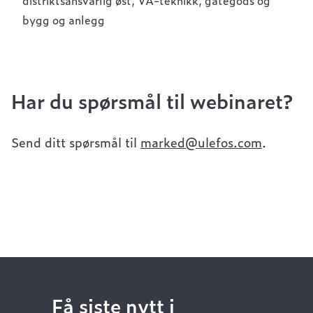
distriktsansvarlig øst, VA-teknikk, gategods og
bygg og anlegg
Har du spørsmål til webinaret?
Send ditt spørsmål til
marked@ulefos.com
.
Få siste nytt i