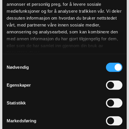
Ulefos webinarer er et tilbud til de som mottar
annonser et personlig preg, for å levere sosiale
nyhetsbrev fra Ulefos. Du kan når som helst trekke
mediefunksjoner og for å analysere trafikken vår. Vi deler
tilbake samtykket og melde deg av.
dessuten informasjon om hvordan du bruker nettstedet
vårt, med partnerne våre innen sosiale medier,
annonsering og analysearbeid, som kan kombinere den
med annen informasjon du har gjort tilgjengelig for dem,
Fullt navn*
eller som de har samlet inn gjennom din bruk av
tjenestene deres.
Samtykkevalg
Nødvendig
E-post*
Egenskaper
Hva er du interessert i?*
Statistikk
Vann og avløp
Vei og gatemiljø
Markedsføring
Bygg og anlegg