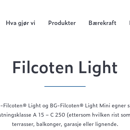
ten rennesystem
>
Filcoten Light
Hva gjør vi
Produkter
Bærekraft
Filcoten Light
-Filcoten® Light og BG-Filcoten® Light Mini egner se
tningsklasse A 15 – C 250 (ettersom hvilken rist som
terrasser, balkonger, garasje eller lignende.