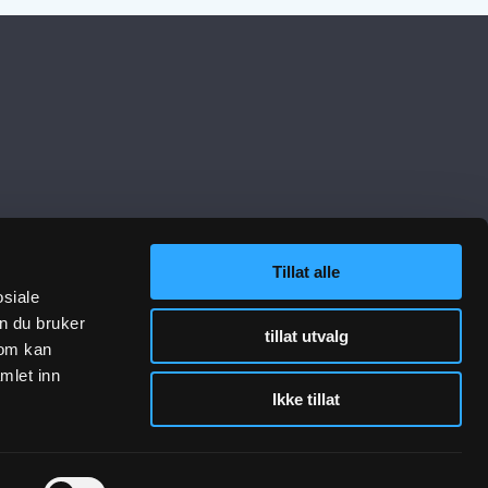
Tillat alle
lenker
Følg oss
osiale
n du bruker
tillat utvalg
sjon VA-teknikk
som kan
sjon Gategods
mlet inn
Ikke tillat
jon Bygg- og anlegg
 og rådgivning
otavtrykk