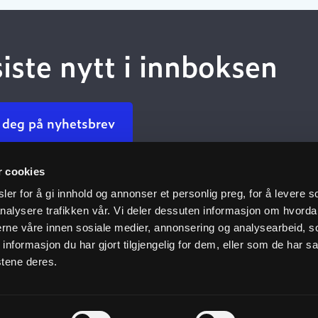
siste nytt i innboksen
 deg på nyhetsbrev
r cookies
Kundeservice
Nyttige 
er for å gi innhold og annonser et personlig preg, for å levere s
nalysere trafikken vår. Vi deler dessuten informasjon om hvorda
Kontakt oss
Dokumenta
nerne våre innen sosiale medier, annonsering og analysearbeid, 
oven
Finn ansatt
Dokumenta
formasjon du har gjort tilgjengelig for dem, eller som de har sa
du oss
Ofte stilte spørsmål
Dokumentas
stene deres.
r
Personvernpolicy
Kompetanse
e
Vårt klimaf