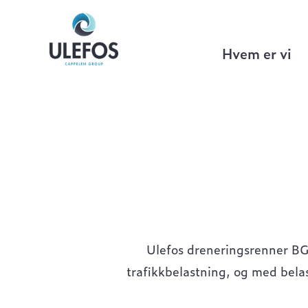
Ulefos
>
Bygg & Anlegg
>
Ulefos Filco
Hvem er vi
Ulefos dreneringsrenner BG
trafikkbelastning, og med belas