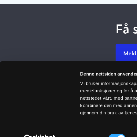
Få 
Meld
Denne nettsiden anvende
Ulefos
Vi bruker informasjonskapsl
mediefunksjoner og for å a
Om oss
nettstedet vårt, med part
Åpenhetsl
kombinere den med annen in
Her finner 
gjennom din bruk av tjene
Våre verdie
Vår histori
Samtykkevalg