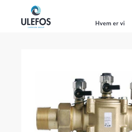
Ulefos
>
VA Teknikk
>
Ventiler
>
Tilbake
Hvem er vi