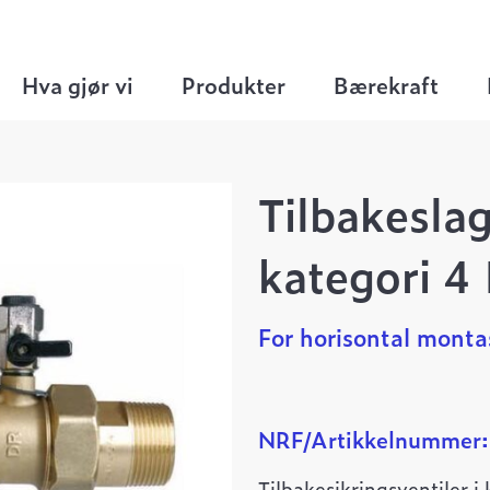
slagssikring
>
Tilbakeslagssikring 1″ BABM kate
Hva gjør vi
Produkter
Bærekraft
Tilbakesla
kategori 4
For horisontal monta
NRF/Artikkelnummer
Tilbakesikringsventiler 