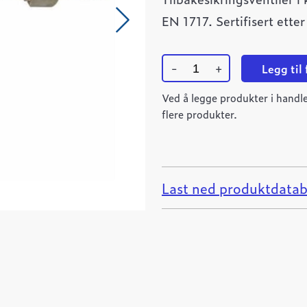
EN 1717. Sertifisert ette
-
+
Legg til
Tilbakeslagssikring
1"
Ved å legge produkter i handle
BABM
flere produkter.
kategori
4
BA
quantity
Last ned produktdatab