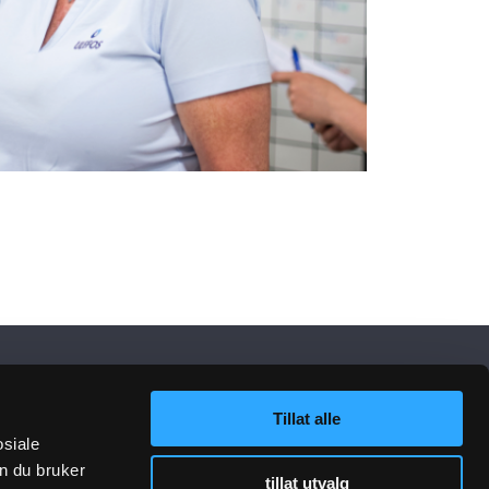
Tillat alle
osiale
n du bruker
tillat utvalg