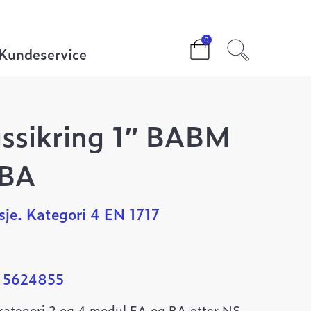
gori 4 BA
0
Kundeservice
gssikring 1″ BABM
 BA
sje. Kategori 4 EN 1717
: 5624855
i kategori 2 og 4 modul EA og BA etter NS-