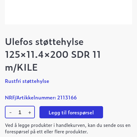
Ulefos støttehylse
125×11.4×200 SDR 11
m/KILE
Rustfri støttehylse
NRF/Artikkelnummer: 2113166
-
+
Legg til forespørsel
Ulefos
Ved å legge produkter i handlekurven, kan du sende oss en
støttehylse
125x11.4x200
forespørsel på ett eller flere produkter.
SDR