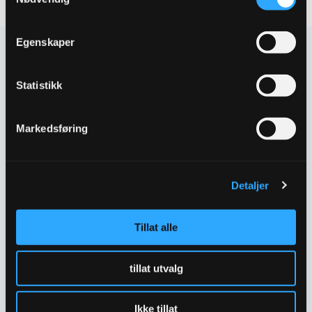
Egenskaper
Kontakt oss
Statistikk
Har spørsmål eller behov for hjelp så kontakt oss
gjerne.
Markedsføring
Skriv til oss
67 80 62 00
Detaljer
Spørsmål og svar
Tillat alle
tillat utvalg
Ikke tillat