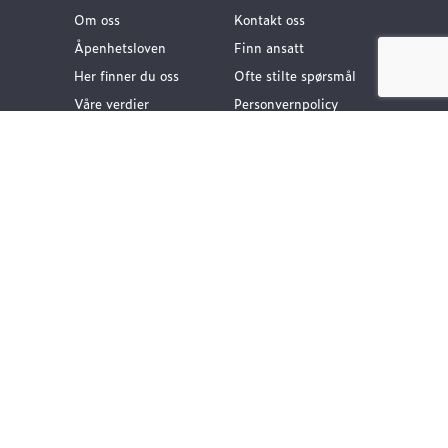
Om oss
Kontakt oss
Åpenhetsloven
Finn ansatt
Her finner du oss
Ofte stilte spørsmål
Våre verdier
Personvernpolicy
Vår historie
Nyttige lenker
Følg oss
Dokumentasjon VA-
teknikk
Dokumentasjon
Gategods
Dokumentasjon Bygg-
og anlegg
Kompetanse og
rådgivning
Vårt klimafotavtrykk