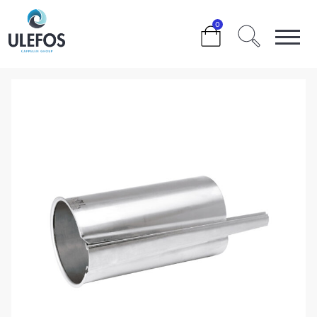
>
>
>
>
0
ULEFOS STØTTEHYLSE 125×11.4×200 SDR 11 M/KILE