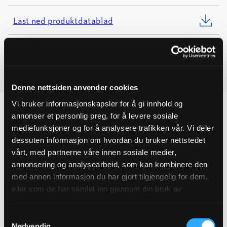
11
m/KILE
Last ned produktdatablad
quantity
Last ned FDV
Last ned monteringsanvisning
Denne nettsiden anvender cookies
Vi bruker informasjonskapsler for å gi innhold og
annonser et personlig preg, for å levere sosiale
mediefunksjoner og for å analysere trafikken vår. Vi deler
dessuten informasjon om hvordan du bruker nettstedet
Produktegenskaper
vårt, med partnerne våre innen sosiale medier,
annonsering og analysearbeid, som kan kombinere den
Pakningsinformasjon
med annen informasjon du har gjort tilgjengelig for dem,
eller som de har samlet inn gjennom din bruk av
Tekniske spesifikasjoner
tjenestene deres.
Samtykkevalg
Nødvendig