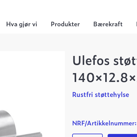
hylser
>
Ulefos støttehylse 140×12.8×200 SDR 
Hva gjør vi
Produkter
Bærekraft
Ulefos stø
140×12.8×
Rustfri støttehylse
NRF/Artikkelnummer: