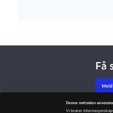
Få 
Meld
Denne nettsiden anvende
Ulefos
Vi bruker informasjonskapsl