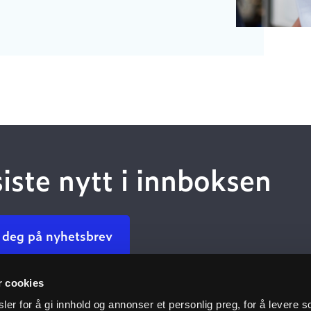
siste nytt i innboksen
 deg på nyhetsbrev
r cookies
Kundeservice
Nyttige 
er for å gi innhold og annonser et personlig preg, for å levere s