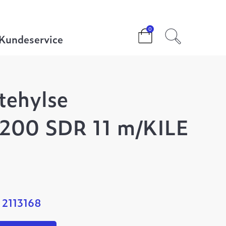
11 m/KILE
0
Kundeservice
ttehylse
200 SDR 11 m/KILE
 2113168