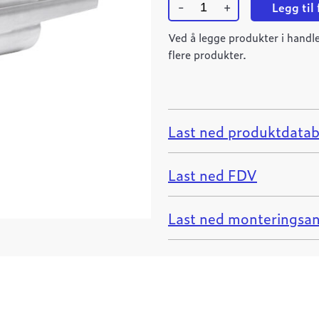
-
+
Legg til
Ulefos
støttehylse
Ved å legge produkter i handle
140x12.8x200
flere produkter.
SDR
11
m/KILE
quantity
Last ned produktdatab
Last ned FDV
Last ned monteringsan