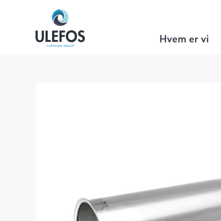
Ulefos
>
VA Teknikk
>
Tilbehør
>
Støtte
Hvem er vi