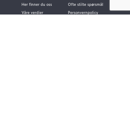
Her finner du oss
Ofte stilte spørsmål
Våre verdier
Personvernpolicy
Vår historie
Nyttige lenker
Følg oss
Dokumentasjon VA-
teknikk
Dokumentasjon
Gategods
Dokumentasjon Bygg-
og anlegg
Kompetanse og
rådgivning
Vårt klimafotavtrykk