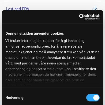
1"
L=590MM
Last ned FDV
quantity
Last ned monteringsanvisning
Denne nettsiden anvender cookies
Vi bruker informasjonskapsler for å gi innhold og
annonser et personlig preg, for å levere sosiale
Produktegenskaper
mediefunksjoner og for å analysere trafikken vår. Vi deler
dessuten informasjon om hvordan du bruker nettstedet
Pakningsinformasjon
vårt, med partnerne våre innen sosiale medier,
annonsering og analysearbeid, som kan kombinere den
med annen informasjon du har gjort tilgjengelig for dem,
Tekniske spesifikasjoner
eller som de har samlet inn gjennom din bruk av
tjenestene deres.
Samtykkevalg
Nødvendig