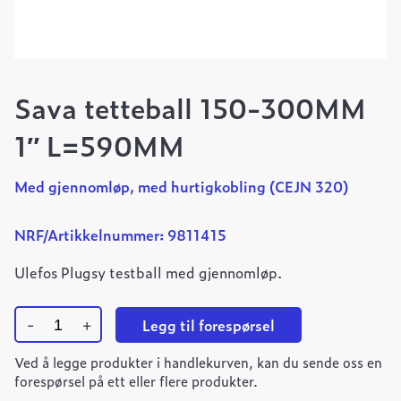
Sava tetteball 150-300MM
1″ L=590MM
Med gjennomløp, med hurtigkobling (CEJN 320)
NRF/Artikkelnummer: 9811415
Ulefos Plugsy testball med gjennomløp.
-
+
Legg til forespørsel
Sava
Ved å legge produkter i handlekurven, kan du sende oss en
tetteball
150-
forespørsel på ett eller flere produkter.
300MM