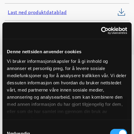
11
m/KILE
Last ned produktdatablad
quantity
Last ned FDV
Last ned monteringsanvisning
Denne nettsiden anvender cookies
Vi bruker informasjonskapsler for å gi innhold og
annonser et personlig preg, for å levere sosiale
mediefunksjoner og for å analysere trafikken vår. Vi deler
dessuten informasjon om hvordan du bruker nettstedet
Produktegenskaper
vårt, med partnerne våre innen sosiale medier,
annonsering og analysearbeid, som kan kombinere den
Pakningsinformasjon
med annen informasjon du har gjort tilgjengelig for dem,
eller som de har samlet inn gjennom din bruk av
Tekniske spesifikasjoner
tjenestene deres.
Samtykkevalg
Nødvendig