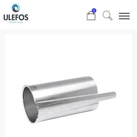
>
>
>
>
0
ULEFOS STØTTEHYLSE 180×16.4×250 SDR 11 M/KILE