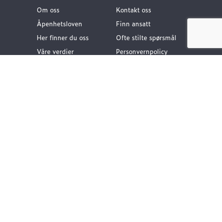
Om oss
Kontakt oss
Åpenhetsloven
Finn ansatt
Her finner du oss
Ofte stilte spørsmål
Våre verdier
Personvernpolicy
Vår historie
Nyttige lenker
Følg oss
Dokumentasjon VA-
teknikk
Dokumentasjon
Gategods
Dokumentasjon Bygg-
og anlegg
Kompetanse og
rådgivning
Vårt klimafotavtrykk