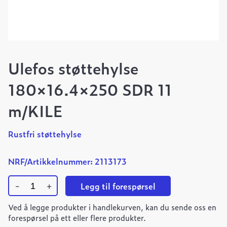
Ulefos støttehylse
180×16.4×250 SDR 11
m/KILE
Rustfri støttehylse
NRF/Artikkelnummer: 2113173
-
+
Legg til forespørsel
Ulefos
Ved å legge produkter i handlekurven, kan du sende oss en
støttehylse
180x16.4x250
forespørsel på ett eller flere produkter.
SDR