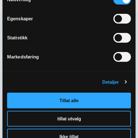
Egenskaper
Kontakt oss
Statistikk
Har spørsmål eller behov for hjelp så kontakt oss
gjerne.
Markedsføring
Skriv til oss
67 80 62 00
Detaljer
Spørsmål og svar
Tillat alle
tillat utvalg
Ikke tillat