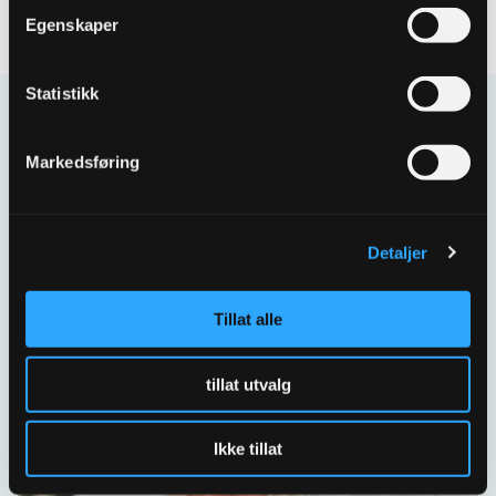
Egenskaper
Statistikk
Kontakt oss
Markedsføring
Har spørsmål eller behov for hjelp så kontakt oss
gjerne.
Skriv til oss
Detaljer
67 80 62 00
Tillat alle
Spørsmål og svar
tillat utvalg
Ikke tillat