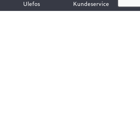
Ulefos
Kundeservice
Om oss
Kontakt oss
Åpenhetsloven
Finn ansatt
Her finner du oss
Ofte stilte spørsmål
Våre verdier
Personvernpolicy
Vår historie
Nyttige lenker
Følg oss
Dokumentasjon VA-
teknikk
Dokumentasjon
Gategods
Dokumentasjon Bygg-
og anlegg
Kompetanse og
rådgivning
Vårt klimafotavtrykk