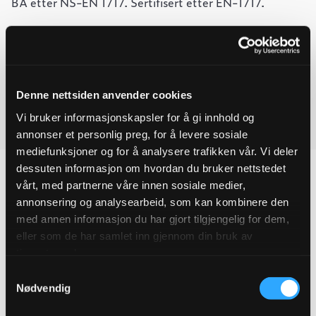
BA etter NS-EN 1717. Sertifisert etter EN-1717.
-
+
Legg til forespørsel
Tilbakeslagssikring
Ved å legge produkter i handlekurven, kan du sende oss en
2"
BABM
forespørsel på ett eller flere produkter.
CD
Denne nettsiden anvender cookies
kategori
4
Vi bruker informasjonskapsler for å gi innhold og
Last ned produktdatablad
BA
annonser et personlig preg, for å levere sosiale
quantity
mediefunksjoner og for å analysere trafikken vår. Vi deler
dessuten informasjon om hvordan du bruker nettstedet
vårt, med partnerne våre innen sosiale medier,
annonsering og analysearbeid, som kan kombinere den
Produktegenskaper
med annen informasjon du har gjort tilgjengelig for dem,
eller som de har samlet inn gjennom din bruk av
tjenestene deres.
Pakningsinformasjon
Samtykkevalg
Nødvendig
Tekniske spesifikasjoner