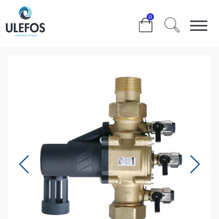
>
>
>
>
0
TILBAKESLAGSSIKRING 2″ BABM CD KATEGORI 4 BA