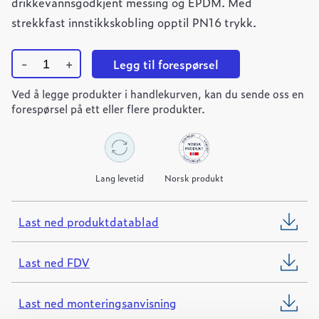
drikkevannsgodkjent messing og EPDM. Med
strekkfast innstikkskobling opptil PN16 trykk.
-
+
Legg til forespørsel
Ulefos
Ved å legge produkter i handlekurven, kan du sende oss en
ESCO
bakkekran
forespørsel på ett eller flere produkter.
innstikk
Dy25/DN20
quantity
Lang levetid
Norsk produkt
Last ned produktdatablad
Last ned FDV
Last ned monteringsanvisning