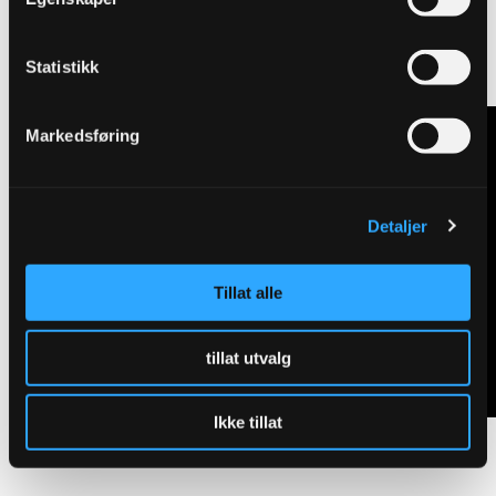
Se hvordan bakkekranen
fungerer
Statistikk
Markedsføring
Detaljer
Tillat alle
tillat utvalg
Ikke tillat