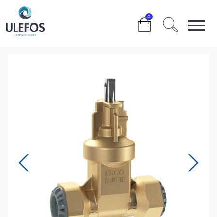
>
>
>
>
0
ULEFOS ESCO BAKKEKRAN INNSTIKK DY25/DN20