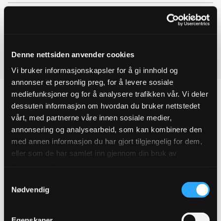
EPD (PDF)
Denne nettsiden anvender cookies
Vi bruker informasjonskapsler for å gi innhold og
annonser et personlig preg, for å levere sosiale
mediefunksjoner og for å analysere trafikken vår. Vi deler
dessuten informasjon om hvordan du bruker nettstedet
vårt, med partnerne våre innen sosiale medier,
Produktegenskaper
annonsering og analysearbeid, som kan kombinere den
med annen informasjon du har gjort tilgjengelig for dem,
Pakningsinformasjon
eller som de har samlet inn gjennom din bruk av
tjenestene deres.
Tekniske spesifikasjoner
Samtykkevalg
Nødvendig
Egenskaper