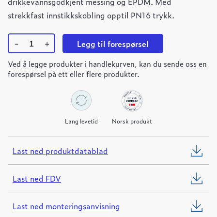
drikkevannsgodkjent messing og EPDM. Med
strekkfast innstikkskobling opptil PN16 trykk.
-
+
Legg til forespørsel
Ulefos
Ved å legge produkter i handlekurven, kan du sende oss en
ESCO
bakkekran
forespørsel på ett eller flere produkter.
innstikk
Dy40/DN32
quantity
Lang levetid
Norsk produkt
Last ned produktdatablad
Last ned FDV
Last ned monteringsanvisning