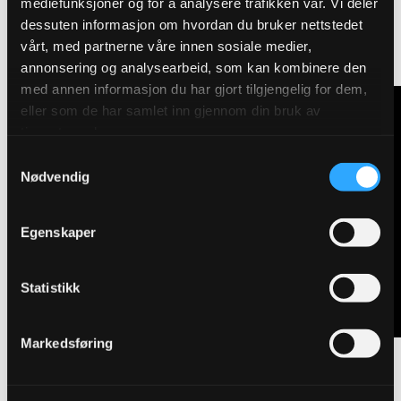
mediefunksjoner og for å analysere trafikken vår. Vi deler
Se hvordan bakkekranen
dessuten informasjon om hvordan du bruker nettstedet
vårt, med partnerne våre innen sosiale medier,
fungerer
annonsering og analysearbeid, som kan kombinere den
med annen informasjon du har gjort tilgjengelig for dem,
eller som de har samlet inn gjennom din bruk av
tjenestene deres.
Samtykkevalg
Nødvendig
Egenskaper
Statistikk
Markedsføring