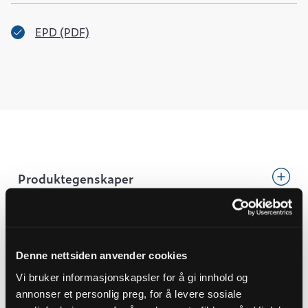
EPD (PDF)
Produktegenskaper
Pakningsinformasjon
Tekniske spesifikasjoner
Denne nettsiden anvender cookies
Vi bruker informasjonskapsler for å gi innhold og
annonser et personlig preg, for å levere sosiale