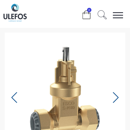
>
>
>
>
0
ULEFOS ESCO BAKKEKRAN INNSTIKK DY40/DN32