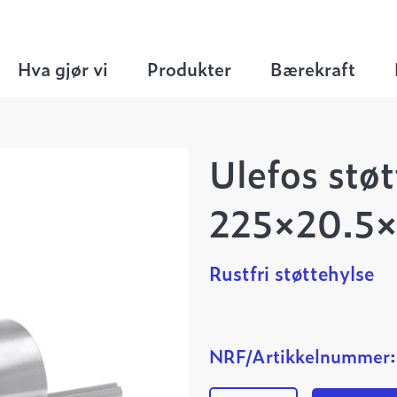
hylser
>
Ulefos støttehylse 225×20.5×250 SDR 
Hva gjør vi
Produkter
Bærekraft
Ulefos stø
225×20.5×
Rustfri støttehylse
NRF/Artikkelnummer: