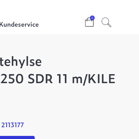
11 m/KILE
0
Kundeservice
ttehylse
250 SDR 11 m/KILE
 2113177