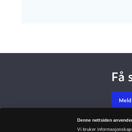
Få 
Meld
Denne nettsiden anvende
Ulefos
Vi bruker informasjonskapsl