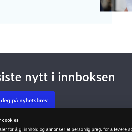
siste nytt i innboksen
 deg på nyhetsbrev
r cookies
Kundeservice
Nyttige 
er for å gi innhold og annonser et personlig preg, for å levere s