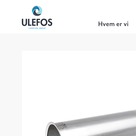
Ulefos
>
VA Teknikk
>
Tilbehør
>
Støtte
Hvem er vi