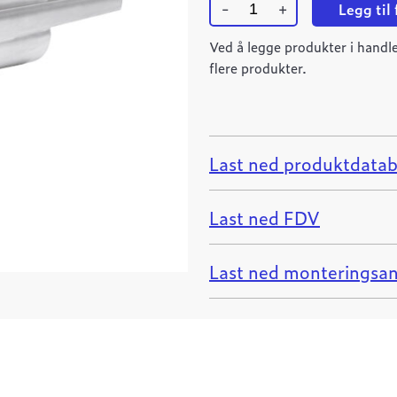
-
+
Legg til
Ulefos
støttehylse
Ved å legge produkter i handle
225x20.5x250
flere produkter.
SDR
11
m/KILE
quantity
Last ned produktdatab
Last ned FDV
Last ned monteringsan