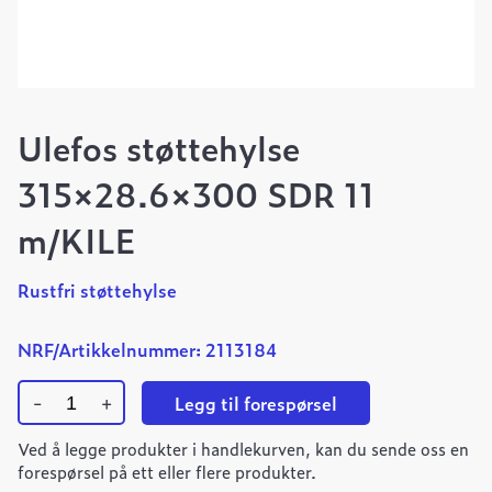
Ulefos støttehylse
315×28.6×300 SDR 11
m/KILE
Rustfri støttehylse
NRF/Artikkelnummer: 2113184
-
+
Legg til forespørsel
Ulefos
Ved å legge produkter i handlekurven, kan du sende oss en
støttehylse
315x28.6x300
forespørsel på ett eller flere produkter.
SDR