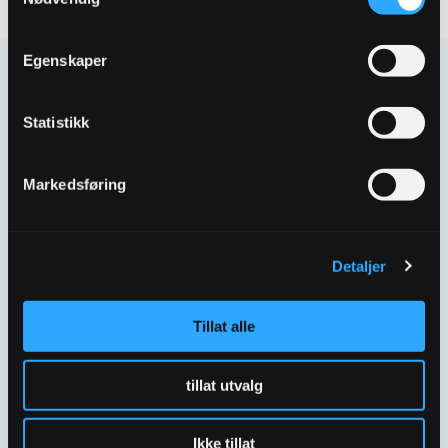
Egenskaper
Kontakt oss
Statistikk
Har spørsmål eller behov for hjelp så kontakt oss
gjerne.
Markedsføring
Skriv til oss
67 80 62 00
Detaljer
Spørsmål og svar
Tillat alle
tillat utvalg
Ikke tillat