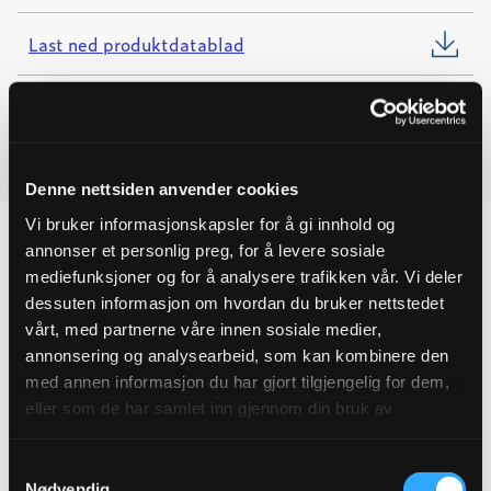
11
m/KILE
Last ned produktdatablad
quantity
Last ned FDV
Last ned monteringsanvisning
Denne nettsiden anvender cookies
Vi bruker informasjonskapsler for å gi innhold og
annonser et personlig preg, for å levere sosiale
mediefunksjoner og for å analysere trafikken vår. Vi deler
dessuten informasjon om hvordan du bruker nettstedet
Produktegenskaper
vårt, med partnerne våre innen sosiale medier,
annonsering og analysearbeid, som kan kombinere den
Pakningsinformasjon
med annen informasjon du har gjort tilgjengelig for dem,
eller som de har samlet inn gjennom din bruk av
Tekniske spesifikasjoner
tjenestene deres.
Samtykkevalg
Nødvendig