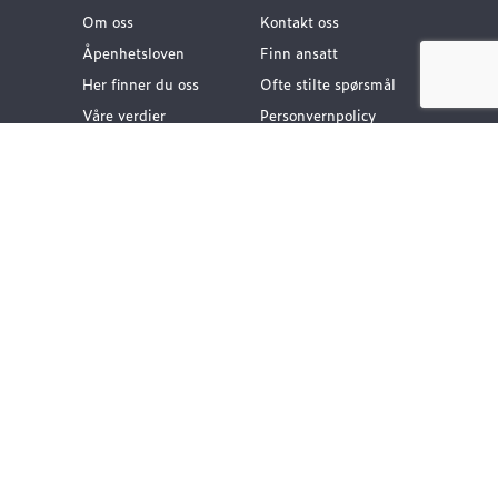
Om oss
Kontakt oss
Åpenhetsloven
Finn ansatt
Her finner du oss
Ofte stilte spørsmål
Våre verdier
Personvernpolicy
Vår historie
Nyttige lenker
Følg oss
Dokumentasjon VA-
teknikk
Dokumentasjon
Gategods
Dokumentasjon Bygg-
og anlegg
Kompetanse og
rådgivning
Vårt klimafotavtrykk