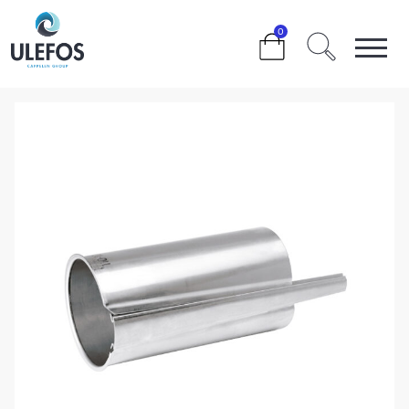
>
>
>
>
0
ULEFOS STØTTEHYLSE 315×28.6×300 SDR 11 M/KILE