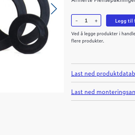
-
+
Legg til
Flensepakning
DN065
Ved å legge produkter i handle
EPDM
flere produkter.
PN10/16/25/40
quantity
Last ned produktdatab
Last ned monteringsan