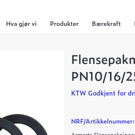
pakninger
>
Flensepakning DN065 EPDM PN10
Hva gjør vi
Produkter
Bærekraft
Flensepak
PN10/16/2
KTW Godkjent for dr
NRF/Artikkelnummer:
Armerte Flensepakninger