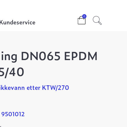
/16/25/40
0
Kundeservice
ning DN065 EPDM
5/40
ikkevann etter KTW/270
 9501012
.