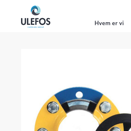
Ulefos
>
VA Teknikk
>
Tilbehør
>
Flense
Hvem er vi