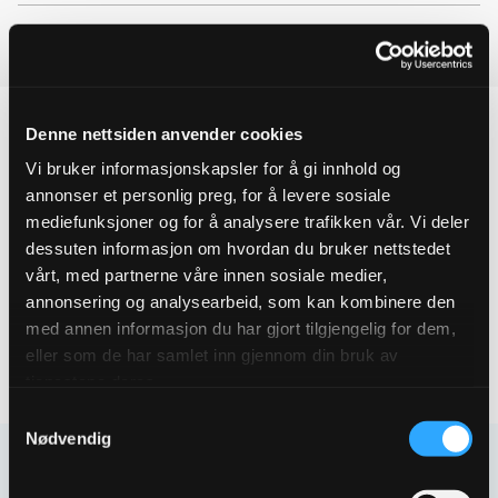
A4
quantity
EXAMPLE: Testing av ApprovalProsessen for
Artikler
Denne nettsiden anvender cookies
Vi bruker informasjonskapsler for å gi innhold og
Produktegenskaper
annonser et personlig preg, for å levere sosiale
mediefunksjoner og for å analysere trafikken vår. Vi deler
dessuten informasjon om hvordan du bruker nettstedet
Pakningsinformasjon
vårt, med partnerne våre innen sosiale medier,
annonsering og analysearbeid, som kan kombinere den
Tekniske spesifikasjoner
med annen informasjon du har gjort tilgjengelig for dem,
eller som de har samlet inn gjennom din bruk av
tjenestene deres.
Samtykkevalg
Nødvendig
Kontakt oss