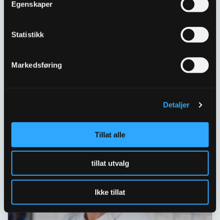
Egenskaper
Har spørsmål eller behov for hjelp så kontakt oss
gjerne.
Statistikk
Skriv til oss
67 80 62 00
Markedsføring
Spørsmål og svar
Detaljer
Tillat alle
tillat utvalg
Ikke tillat