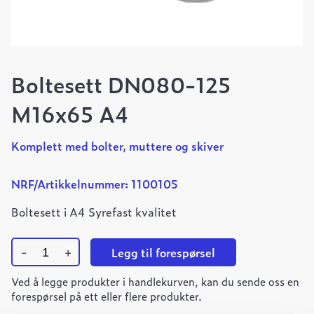
Boltesett DN080-125
M16x65 A4
Komplett med bolter, muttere og skiver
NRF/Artikkelnummer: 1100105
Boltesett i A4 Syrefast kvalitet
-
+
Legg til forespørsel
Boltesett
Ved å legge produkter i handlekurven, kan du sende oss en
DN080-
125
forespørsel på ett eller flere produkter.
M16x65