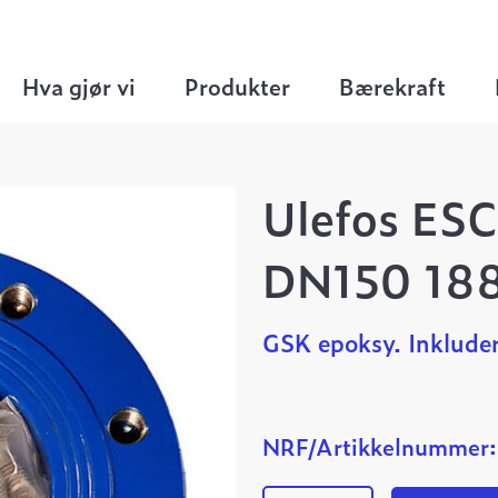
Reduksjonsflenser
>
Ulefos ESCO overgangsfle
Hva gjør vi
Produkter
Bærekraft
Ulefos ESC
DN150 18
GSK epoksy. Inkluder
NRF/Artikkelnummer