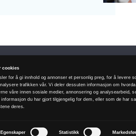
siste nytt i innboksen
r cookies
er for å gi innhold og annonser et personlig preg, for å levere s
nalysere trafikken vår. Vi deler dessuten informasjon om hvorda
nerne våre innen sosiale medier, annonsering og analysearbeid, 
 deg på nyhetsbrev
formasjon du har gjort tilgjengelig for dem, eller som de har sa
stene deres.
Kundeservice
Nyttige 
Egenskaper
Statistikk
Markedsfø