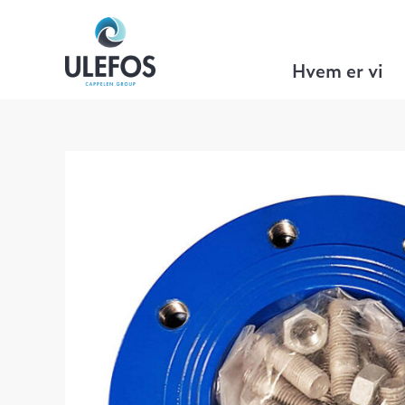
Ulefos
>
VA Teknikk
>
Flenserørdeler
>
Hvem er vi