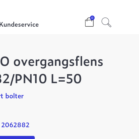
ns DN150 1882/PN10 L=50
0
Kundeservice
O overgangsflens
82/PN10 L=50
t bolter
: 2062882