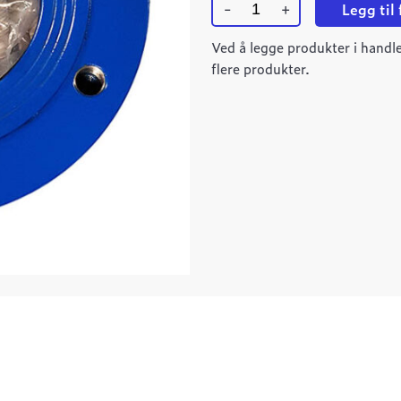
-
+
Legg til
Ulefos
ESCO
Ved å legge produkter i handle
overgangsflens
flere produkter.
DN150
1882/PN10
L=50
quantity