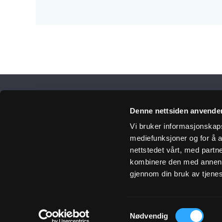
Få 
Denne nettsiden anvende
Vi bruker informasjonskapsl
mediefunksjoner og for å a
nettstedet vårt, med part
Meld
kombinere den med annen in
gjennom din bruk av tjene
Ulefos
Samtykkevalg
Nødvendig