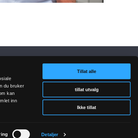
Tillat alle
osiale
n du bruker
tillat utvalg
som kan
mlet inn
Ikke tillat
lenker
Følg oss
ring
Detaljer