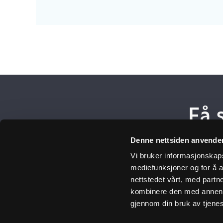
Få 
Denne nettsiden anvende
Meld
Vi bruker informasjonskapsl
mediefunksjoner og for å a
nettstedet vårt, med part
kombinere den med annen in
Ulefos
gjennom din bruk av tjene