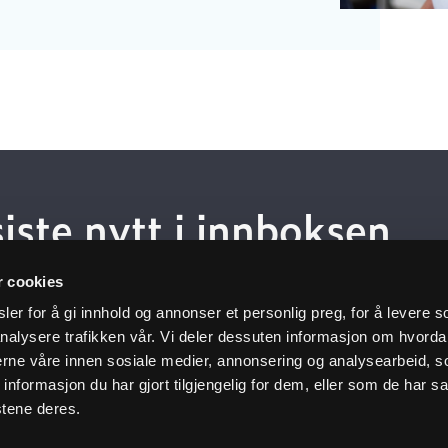
siste nytt i innboksen
r cookies
 deg på nyhetsbrev
er for å gi innhold og annonser et personlig preg, for å levere s
nalysere trafikken vår. Vi deler dessuten informasjon om hvorda
nerne våre innen sosiale medier, annonsering og analysearbeid, 
formasjon du har gjort tilgjengelig for dem, eller som de har sa
Kundeservice
Nyttige 
stene deres.