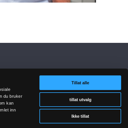
Tillat alle
osiale
n du bruker
tillat utvalg
som kan
mlet inn
Ikke tillat
lenker
Følg oss