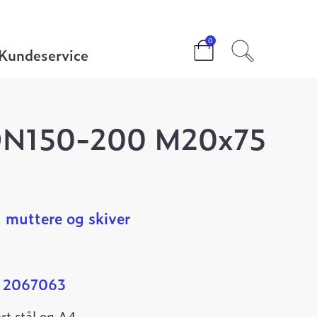
0
Kundeservice
 DN150-200 M20x75
 muttere og skiver
: 2067063
rt stål og A4