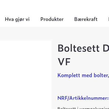
ett
>
Boltesett DN150-200 M20x75 VF
Hva gjør vi
Produkter
Bærekraft
Boltesett
VF
Komplett med bolter,
NRF/Artikkelnummer
Boltesett i varmgalvanise