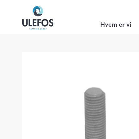
Ulefos
>
VA Teknikk
>
Tilbehør
>
Boltes
Hvem er vi