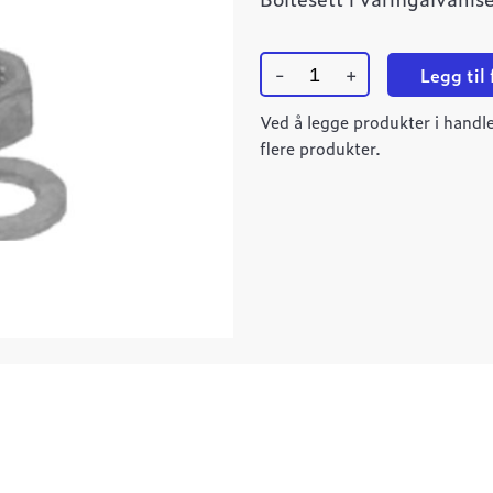
-
+
Legg til
Boltesett
DN150-
Ved å legge produkter i handle
200
flere produkter.
M20x75
VF
quantity