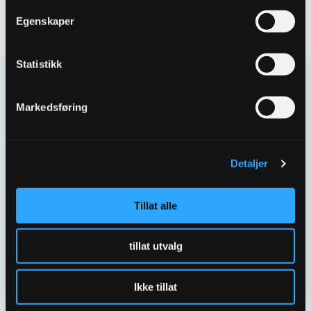
Egenskaper
Statistikk
Kontakt oss
Markedsføring
Har spørsmål eller behov for hjelp så kontakt oss
gjerne.
Detaljer
Skriv til oss
67 80 62 00
Tillat alle
Spørsmål og svar
tillat utvalg
Ikke tillat