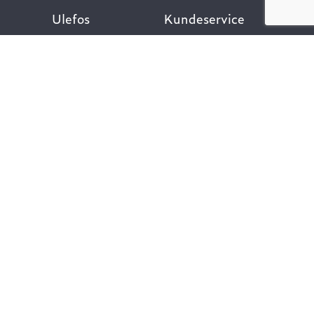
Ulefos
Kundeservice
Om oss
Kontakt oss
Åpenhetsloven
Finn ansatt
Her finner du oss
Ofte stilte spørsmål
Våre verdier
Personvernpolicy
Vår historie
Nyttige lenker
Følg oss
Dokumentasjon VA-
teknikk
Dokumentasjon
Gategods
Dokumentasjon Bygg-
og anlegg
Kompetanse og
rådgivning