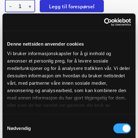
-
+
Legg til forespørsel
Flensepakning
Ved å legge produkter i handlekurven, kan du sende oss en
DN150
EPDM
forespørsel på ett eller flere produkter.
PN10/16
quantity
Last ned produktdatablad
Denne nettsiden anvender cookies
Vi bruker informasjonskapsler for å gi innhold og
Last ned monteringsanvisning
annonser et personlig preg, for å levere sosiale
mediefunksjoner og for å analysere trafikken vår. Vi deler
dessuten informasjon om hvordan du bruker nettstedet
vårt, med partnerne våre innen sosiale medier,
annonsering og analysearbeid, som kan kombinere den
med annen informasjon du har gjort tilgjengelig for dem,
Produktegenskaper
eller som de har samlet inn gjennom din bruk av
tjenestene deres.
Pakningsinformasjon
Samtykkevalg
Nødvendig
Tekniske spesifikasjoner