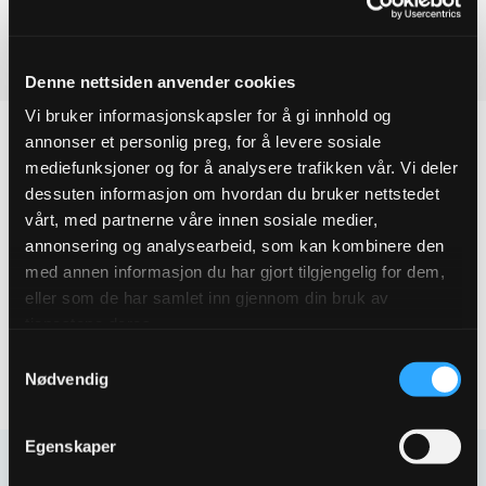
-
+
Legg til forespørsel
Flensepakning
Ved å legge produkter i handlekurven, kan du sende oss en
DN300
Denne nettsiden anvender cookies
EPDM
forespørsel på ett eller flere produkter.
PN16
Vi bruker informasjonskapsler for å gi innhold og
quantity
annonser et personlig preg, for å levere sosiale
mediefunksjoner og for å analysere trafikken vår. Vi deler
dessuten informasjon om hvordan du bruker nettstedet
Produktegenskaper
vårt, med partnerne våre innen sosiale medier,
annonsering og analysearbeid, som kan kombinere den
Pakningsinformasjon
med annen informasjon du har gjort tilgjengelig for dem,
eller som de har samlet inn gjennom din bruk av
Tekniske spesifikasjoner
tjenestene deres.
Samtykkevalg
Nødvendig
Egenskaper
Kontakt oss