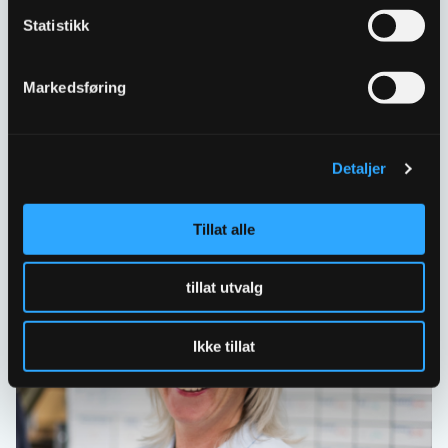
Statistikk
Har spørsmål eller behov for hjelp så kontakt oss
gjerne.
Markedsføring
Skriv til oss
67 80 62 00
Detaljer
Spørsmål og svar
Tillat alle
tillat utvalg
Ikke tillat