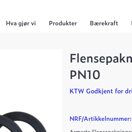
pakninger
>
Flensepakning DN450 EPDM PN10
Hva gjør vi
Produkter
Bærekraft
Flensepak
PN10
KTW Godkjent for dr
NRF/Artikkelnummer
Armerte Flensepakninger