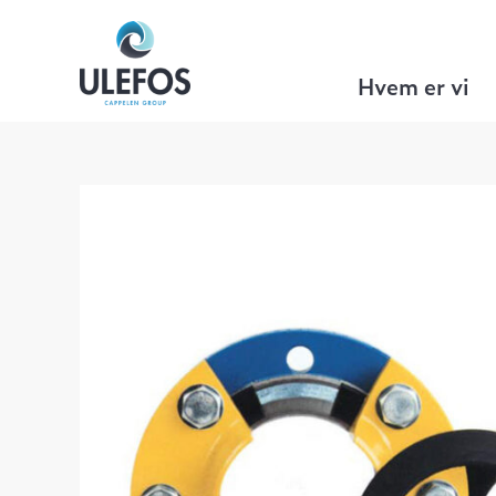
Ulefos
>
VA Teknikk
>
Tilbehør
>
Flense
Hvem er vi