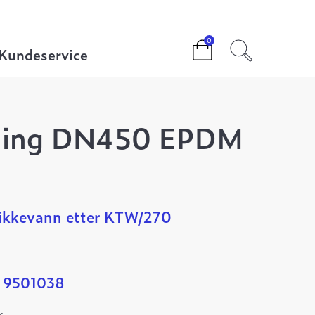
0
Kundeservice
ning DN450 EPDM
ikkevann etter KTW/270
: 9501038
.