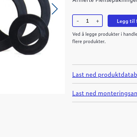
-
+
Legg til
Flensepakning
DN450
Ved å legge produkter i handle
EPDM
flere produkter.
PN10
quantity
Last ned produktdatab
Last ned monteringsan