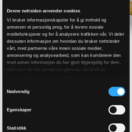
Denne nettsiden anvender cookies
Vi bruker informasjonskapsler for å gi innhold og
annonser et personlig preg, for å levere sosiale
mediefunksjoner og for å analysere trafikken vår. Vi deler
dessuten informasjon om hvordan du bruker nettstedet
vårt, med partnerne våre innen sosiale medier,
annonsering og analysearbeid, som kan kombinere den
med annen informasjon du har gjort tilgjengelig for dem,
Finn riktig overvannsløsning for
eller som de har samlet inn gjennom din bruk av
tjenestene deres.
ditt prosjekt
Samtykkevalg
Nødvendig
Robuste løsninger som sikrer effektiv avledning og
håndtering av overvann. Vi leverer produkter for
Egenskaper
blågrønn og konvensjonell overvannshåndtering.
Statistikk
Se alle overvannsløsninger