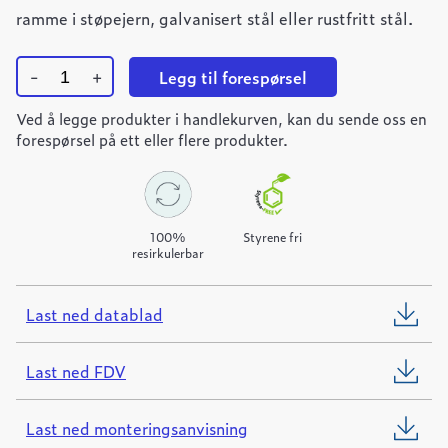
ramme i støpejern, galvanisert stål eller rustfritt stål.
-
+
Legg til forespørsel
Ulefos
Ved å legge produkter i handlekurven, kan du sende oss en
Filcoten
PRO
forespørsel på ett eller flere produkter.
100
varmforsinket
gitterrist
L=1000mm
quantity
100%
Styrene fri
resirkulerbar
Last ned datablad
Last ned FDV
Last ned monteringsanvisning