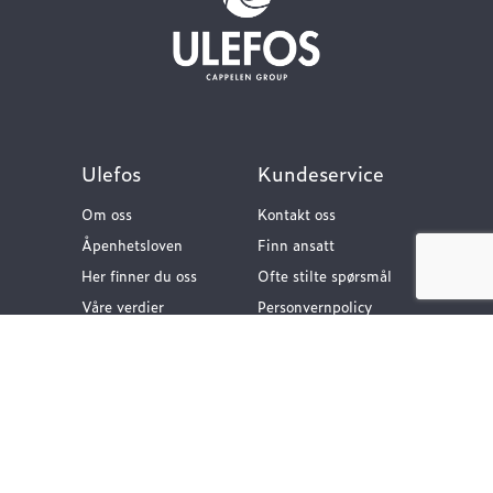
Ulefos
Kundeservice
Om oss
Kontakt oss
Åpenhetsloven
Finn ansatt
Her finner du oss
Ofte stilte spørsmål
Våre verdier
Personvernpolicy
Vår historie
Nyttige lenker
Følg oss
Dokumentasjon VA-
teknikk