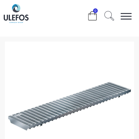
>
>
>
>
>
0
ULEFOS FILCOTEN PRO 100 VARMFORSINKET
GITTERRIST L=1000MM