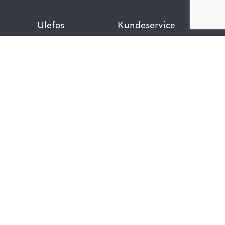
Ulefos
Kundeservice
Om oss
Kontakt oss
Åpenhetsloven
Finn ansatt
Her finner du oss
Ofte stilte spørsmål
Våre verdier
Personvernpolicy
Vår historie
Nyttige lenker
Følg oss
Dokumentasjon VA-
teknikk
Dokumentasjon
Gategods
Dokumentasjon Bygg-
og anlegg
Kompetanse og