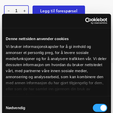
-
+
Legg til forespørsel
Ulefos
Ved å legge produkter i handlekurven, kan du sende oss en
ESCO
flense
forespørsel på ett eller flere produkter.
T-
rør
DN200x200
Denne nettsiden anvender cookies
Last ned produktdatablad
quantity
Vi bruker informasjonskapsler for å gi innhold og
annonser et personlig preg, for å levere sosiale
Last ned produktdatablad
mediefunksjoner og for å analysere trafikken vår. Vi deler
dessuten informasjon om hvordan du bruker nettstedet
vårt, med partnerne våre innen sosiale medier,
annonsering og analysearbeid, som kan kombinere den
med annen informasjon du har gjort tilgjengelig for dem,
Produktegenskaper
eller som de har samlet inn gjennom din bruk av
tjenestene deres.
Pakningsinformasjon
Samtykkevalg
Nødvendig