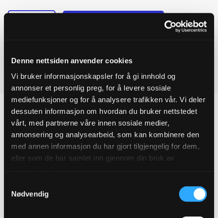
-
+
Legg til forespørsel
Ulefos
Ved å legge produkter i handlekurven, kan du sende oss en
ESCO
flense
forespørsel på ett eller flere produkter.
T-
Denne nettsiden anvender cookies
rør
DN250x100
Vi bruker informasjonskapsler for å gi innhold og
Last ned produktdatablad
quantity
annonser et personlig preg, for å levere sosiale
mediefunksjoner og for å analysere trafikken vår. Vi deler
dessuten informasjon om hvordan du bruker nettstedet
vårt, med partnerne våre innen sosiale medier,
annonsering og analysearbeid, som kan kombinere den
Produktegenskaper
med annen informasjon du har gjort tilgjengelig for dem,
eller som de har samlet inn gjennom din bruk av
Pakningsinformasjon
tjenestene deres.
Samtykkevalg
Tekniske spesifikasjoner
Nødvendig