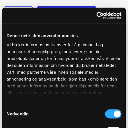
-
+
Legg til forespørsel
Ulefos
Ved å legge produkter i handlekurven, kan du sende oss en
ESCO
flense
forespørsel på ett eller flere produkter.
T-
Denne nettsiden anvender cookies
rør
DN300x100
Vi bruker informasjonskapsler for å gi innhold og
Last ned produktdatablad
quantity
annonser et personlig preg, for å levere sosiale
mediefunksjoner og for å analysere trafikken vår. Vi deler
dessuten informasjon om hvordan du bruker nettstedet
vårt, med partnerne våre innen sosiale medier,
annonsering og analysearbeid, som kan kombinere den
Produktegenskaper
med annen informasjon du har gjort tilgjengelig for dem,
eller som de har samlet inn gjennom din bruk av
Pakningsinformasjon
tjenestene deres.
Samtykkevalg
Tekniske spesifikasjoner
Nødvendig