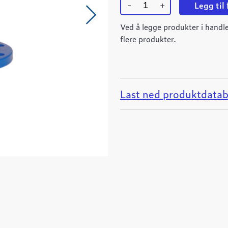
-
+
Legg til
Ulefos
ESCO
Ved å legge produkter i handle
flensemuffe
flere produkter.
DN100
Tyton
quantity
Last ned produktdatab