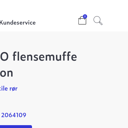
DN100 Tyton
0
Kundeservice
O flensemuffe
on
ile rør
: 2064109