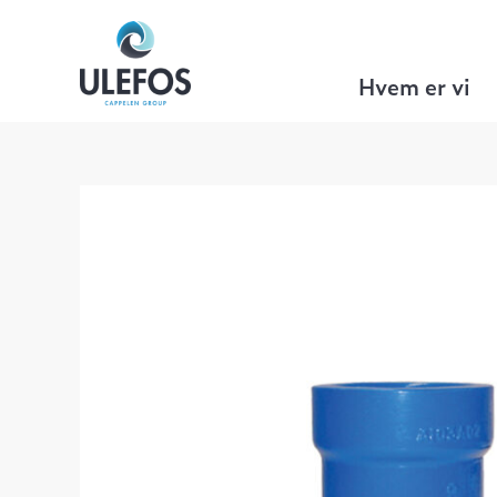
Ulefos
>
VA Teknikk
>
Mufferørdeler
>
Hvem er vi