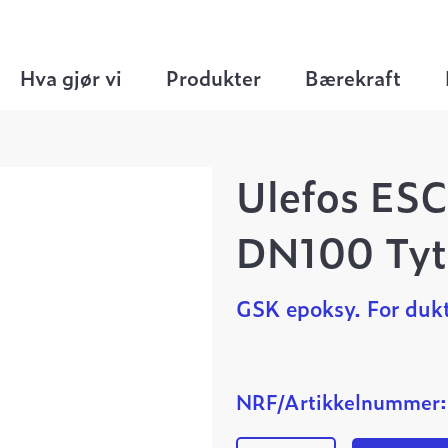
Flensemuffe Tyton
>
Ulefos ESCO flensemuffe 
Hva gjør vi
Produkter
Bærekraft
Ulefos ESC
DN100 Tyt
GSK epoksy. For dukt
NRF/Artikkelnummer