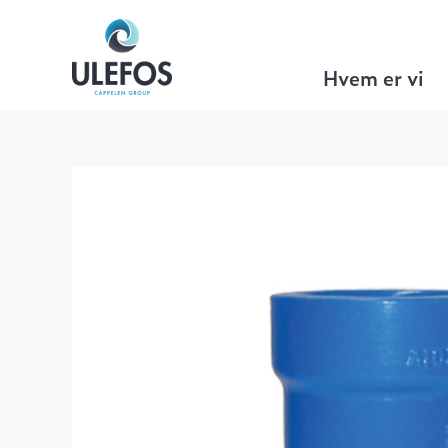
Ulefos
>
VA Teknikk
>
Mufferørdeler
>
Hvem er vi