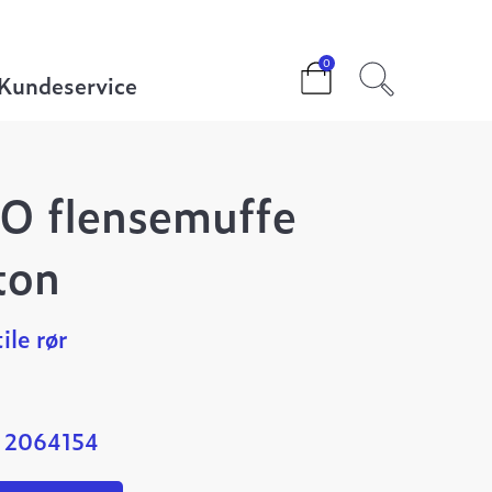
DN400 Tyton
0
Kundeservice
O flensemuffe
ton
ile rør
: 2064154