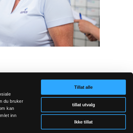
Tillat alle
osiale
n du bruker
tillat utvalg
som kan
mlet inn
Ikke tillat