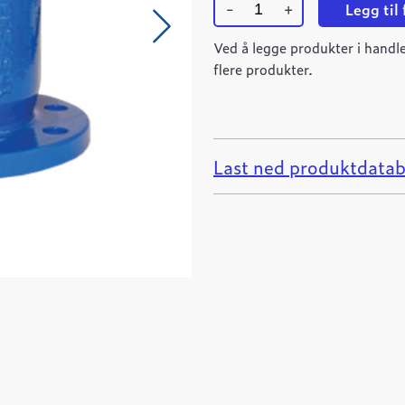
-
+
Legg til
Ulefos
ESCO
Ved å legge produkter i handle
flensemuffe
flere produkter.
DN400
Tyton
quantity
Last ned produktdatab