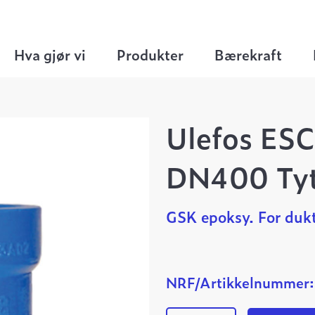
Flensemuffe Tyton
>
Ulefos ESCO flensemuffe 
Hva gjør vi
Produkter
Bærekraft
Ulefos ESC
DN400 Ty
GSK epoksy. For dukt
NRF/Artikkelnummer