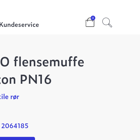
DN500 Tyton PN16
0
Kundeservice
O flensemuffe
ton PN16
ile rør
: 2064185