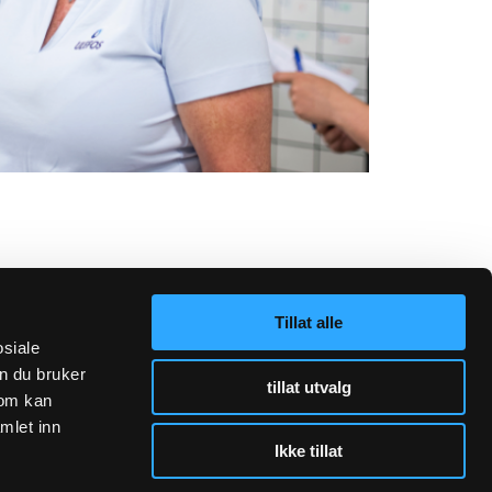
Tillat alle
osiale
n du bruker
tillat utvalg
som kan
mlet inn
Ikke tillat