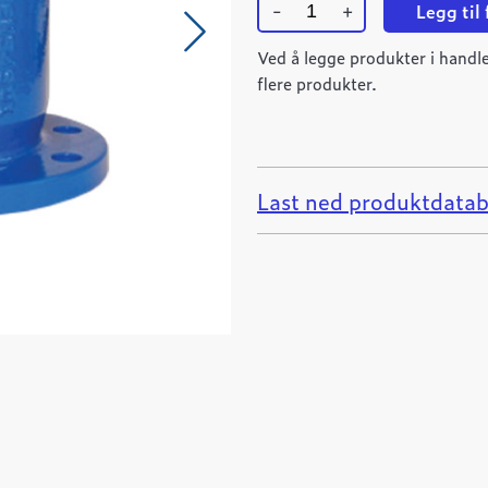
-
+
Legg til
Ulefos
ESCO
Ved å legge produkter i handle
flensemuffe
flere produkter.
DN500
Tyton
PN16
quantity
Last ned produktdatab