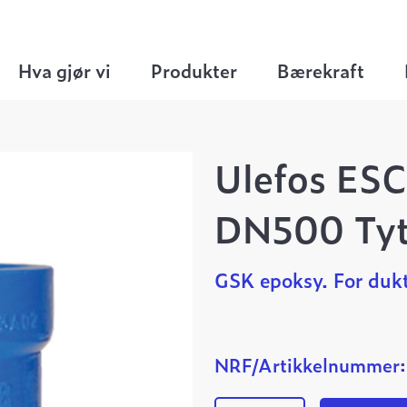
Flensemuffe Tyton
>
Ulefos ESCO flensemuffe 
Hva gjør vi
Produkter
Bærekraft
Ulefos ESC
DN500 Ty
GSK epoksy. For dukt
NRF/Artikkelnummer