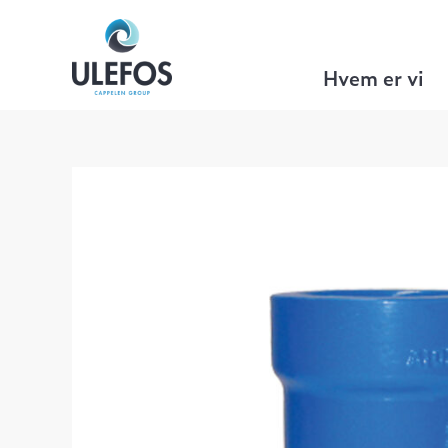
Ulefos
>
VA Teknikk
>
Mufferørdeler
>
Hvem er vi