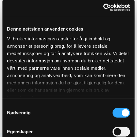
Ulefos
Ved å legge produkter i handlekurven, kan du sende oss en
ESCO
flensemuffe
forespørsel på ett eller flere produkter.
DN600
Tyton
PN16
Denne nettsiden anvender cookies
Last ned produktdatablad
quantity
Vi bruker informasjonskapsler for å gi innhold og
annonser et personlig preg, for å levere sosiale
mediefunksjoner og for å analysere trafikken vår. Vi deler
dessuten informasjon om hvordan du bruker nettstedet
vårt, med partnerne våre innen sosiale medier,
Produktegenskaper
annonsering og analysearbeid, som kan kombinere den
med annen informasjon du har gjort tilgjengelig for dem,
Pakningsinformasjon
eller som de har samlet inn gjennom din bruk av
tjenestene deres.
Tekniske spesifikasjoner
Samtykkevalg
Nødvendig
Egenskaper