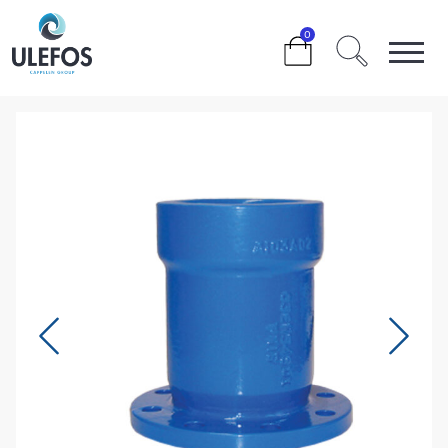
>
>
>
>
0
ULEFOS ESCO FLENSEMUFFE DN600 TYTON PN16