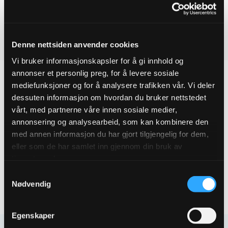
Ved å legge produkter i handlekurven, kan du sende oss en
ESCO
flenseovergang
forespørsel på ett eller flere produkter.
DN250X150
quantity
Last ned produktdatablad
Denne nettsiden anvender cookies
Vi bruker informasjonskapsler for å gi innhold og
annonser et personlig preg, for å levere sosiale
mediefunksjoner og for å analysere trafikken vår. Vi deler
dessuten informasjon om hvordan du bruker nettstedet
Produktegenskaper
vårt, med partnerne våre innen sosiale medier,
annonsering og analysearbeid, som kan kombinere den
med annen informasjon du har gjort tilgjengelig for dem,
Pakningsinformasjon
eller som de har samlet inn gjennom din bruk av
tjenestene deres.
Tekniske spesifikasjoner
Samtykkevalg
Nødvendig
Egenskaper