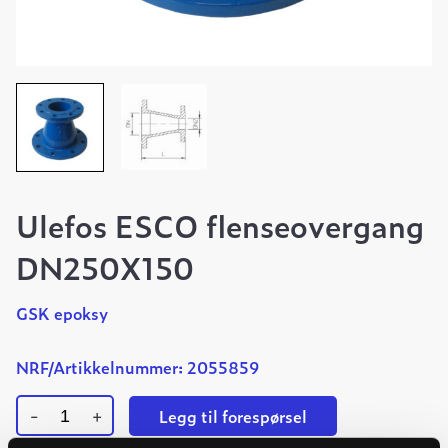
Ulefos ESCO flenseovergang
DN250X150
GSK epoksy
NRF/Artikkelnummer: 2055859
-
+
Legg til forespørsel
Ulefos