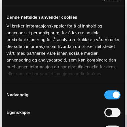
blågrønn og konvensjonell overvannshåndtering.
Denne nettsiden anvender cookies
Se alle overvannsløsninger
Vi bruker informasjonskapsler for å gi innhold og
annonser et personlig preg, for å levere sosiale
mediefunksjoner og for å analysere trafikken vår. Vi deler
dessuten informasjon om hvordan du bruker nettstedet
vårt, med partnerne våre innen sosiale medier,
annonsering og analysearbeid, som kan kombinere den
med annen informasjon du har gjort tilgjengelig for dem,
eller som de har samlet inn gjennom din bruk av
tjenestene deres.
Samtykkevalg
Nødvendig
Egenskaper