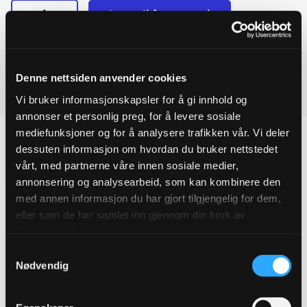
-
+
Legg til forespørsel
Ulefos
Ved å legge produkter i handlekurven, kan du sende oss en
muffe
T-
forespørsel på ett eller flere produkter.
rør
Dn225/225
Denne nettsiden anvender cookies
quantity
Last ned produktdatablad
Vi bruker informasjonskapsler for å gi innhold og
annonser et personlig preg, for å levere sosiale
mediefunksjoner og for å analysere trafikken vår. Vi deler
dessuten informasjon om hvordan du bruker nettstedet
vårt, med partnerne våre innen sosiale medier,
annonsering og analysearbeid, som kan kombinere den
Produktegenskaper
med annen informasjon du har gjort tilgjengelig for dem,
eller som de har samlet inn gjennom din bruk av
Pakningsinformasjon
tjenestene deres.
Samtykkevalg
Tekniske spesifikasjoner
Nødvendig