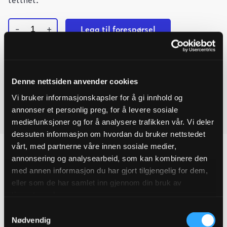
-
+
Legg til forespørsel
PE
Ved å legge produkter i handlekurven, kan du sende oss en
KRAGE
110MM
forespørsel på ett eller flere produkter.
SDR11
PE100
Denne nettsiden anvender cookies
L=1200
Last ned produktdatablad
quantity
Vi bruker informasjonskapsler for å gi innhold og
annonser et personlig preg, for å levere sosiale
Last ned FDV
mediefunksjoner og for å analysere trafikken vår. Vi deler
dessuten informasjon om hvordan du bruker nettstedet
vårt, med partnerne våre innen sosiale medier,
annonsering og analysearbeid, som kan kombinere den
med annen informasjon du har gjort tilgjengelig for dem,
Produktegenskaper
eller som de har samlet inn gjennom din bruk av
tjenestene deres.
Pakningsinformasjon
Samtykkevalg
Nødvendig