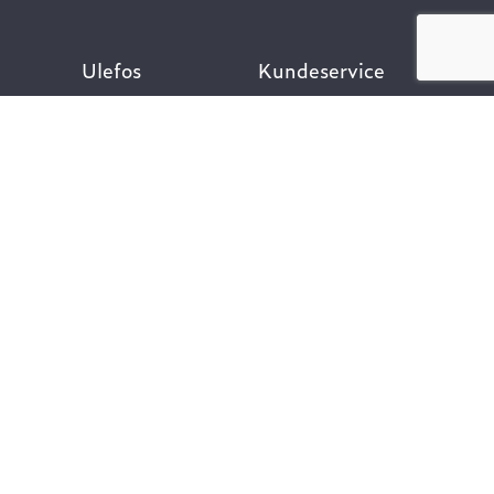
Ulefos
Kundeservice
Om oss
Kontakt oss
Åpenhetsloven
Finn ansatt
Her finner du oss
Ofte stilte spørsmål
Våre verdier
Personvernpolicy
Vår historie
Nyttige lenker
Følg oss
Dokumentasjon VA-
teknikk
Dokumentasjon
Gategods
Dokumentasjon Bygg-
og anlegg