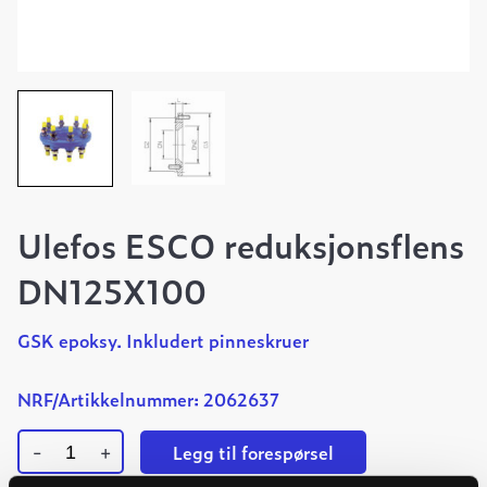
Ulefos ESCO reduksjonsflens
DN125X100
GSK epoksy. Inkludert pinneskruer
NRF/Artikkelnummer: 2062637
-
+
Legg til forespørsel
Ulefos