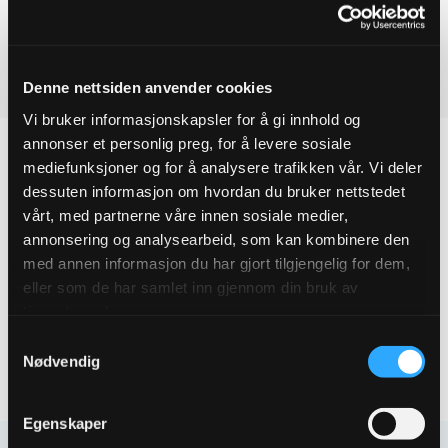
Ved å legge produkter i handlekurven, kan du sende oss en
ESCO
reduksjonsflens
forespørsel på ett eller flere produkter.
DN125X100
quantity
Last ned produktdatablad
Denne nettsiden anvender cookies
Vi bruker informasjonskapsler for å gi innhold og
annonser et personlig preg, for å levere sosiale
mediefunksjoner og for å analysere trafikken vår. Vi deler
dessuten informasjon om hvordan du bruker nettstedet
Produktegenskaper
vårt, med partnerne våre innen sosiale medier,
annonsering og analysearbeid, som kan kombinere den
med annen informasjon du har gjort tilgjengelig for dem,
Pakningsinformasjon
eller som de har samlet inn gjennom din bruk av
tjenestene deres.
Tekniske spesifikasjoner
Samtykkevalg
Nødvendig
Egenskaper