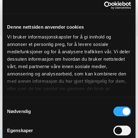
Ved å legge produkter i handlekurven, kan du sende oss en
ESCO
reduksjonsflens
forespørsel på ett eller flere produkter.
DN150X080
quantity
Last ned produktdatablad
Denne nettsiden anvender cookies
Vi bruker informasjonskapsler for å gi innhold og
annonser et personlig preg, for å levere sosiale
mediefunksjoner og for å analysere trafikken vår. Vi deler
dessuten informasjon om hvordan du bruker nettstedet
Produktegenskaper
vårt, med partnerne våre innen sosiale medier,
annonsering og analysearbeid, som kan kombinere den
med annen informasjon du har gjort tilgjengelig for dem,
Pakningsinformasjon
eller som de har samlet inn gjennom din bruk av
tjenestene deres.
Tekniske spesifikasjoner
Samtykkevalg
Nødvendig
Egenskaper