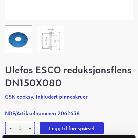
Ulefos ESCO reduksjonsflens
DN150X080
GSK epoksy. Inkludert pinneskruer
NRF/Artikkelnummer: 2062638
-
+
Legg til forespørsel
Ulefos