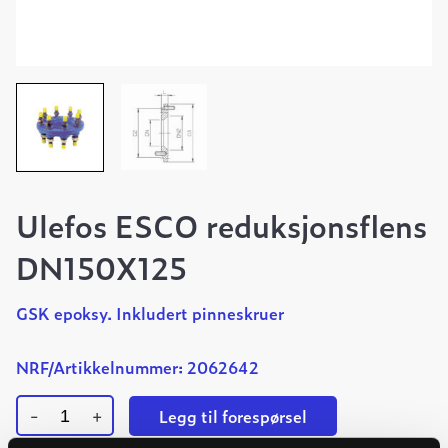
Ulefos ESCO reduksjonsflens
DN150X125
GSK epoksy. Inkludert pinneskruer
NRF/Artikkelnummer: 2062642
-
+
Legg til forespørsel
Ulefos