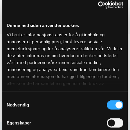
Ved å legge produkter i handlekurven, kan du sende oss en
ESCO
reduksjonsflens
forespørsel på ett eller flere produkter.
DN150X125
quantity
Last ned produktdatablad
Denne nettsiden anvender cookies
Vi bruker informasjonskapsler for å gi innhold og
annonser et personlig preg, for å levere sosiale
mediefunksjoner og for å analysere trafikken vår. Vi deler
dessuten informasjon om hvordan du bruker nettstedet
Produktegenskaper
vårt, med partnerne våre innen sosiale medier,
annonsering og analysearbeid, som kan kombinere den
med annen informasjon du har gjort tilgjengelig for dem,
Pakningsinformasjon
eller som de har samlet inn gjennom din bruk av
tjenestene deres.
Tekniske spesifikasjoner
Samtykkevalg
Nødvendig
Egenskaper