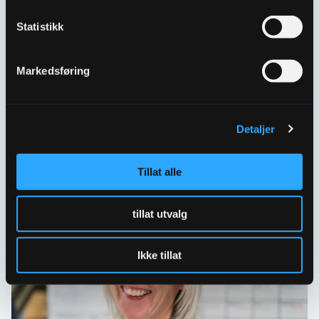
Kontakt oss
Statistikk
Har spørsmål eller behov for hjelp så kontakt oss
gjerne.
Markedsføring
Skriv til oss
67 80 62 00
Detaljer
Spørsmål og svar
Tillat alle
tillat utvalg
Ikke tillat