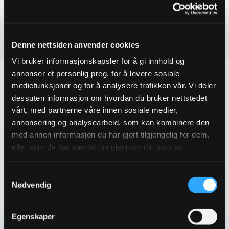
Ved å legge produkter i handlekurven, kan du sende oss en
ESCO
reduksjonsflens
forespørsel på ett eller flere produkter.
DN200X125
quantity
Last ned produktdatablad
Denne nettsiden anvender cookies
Vi bruker informasjonskapsler for å gi innhold og
annonser et personlig preg, for å levere sosiale
mediefunksjoner og for å analysere trafikken vår. Vi deler
dessuten informasjon om hvordan du bruker nettstedet
Produktegenskaper
vårt, med partnerne våre innen sosiale medier,
annonsering og analysearbeid, som kan kombinere den
med annen informasjon du har gjort tilgjengelig for dem,
Pakningsinformasjon
eller som de har samlet inn gjennom din bruk av
tjenestene deres.
Tekniske spesifikasjoner
Samtykkevalg
Nødvendig
Egenskaper