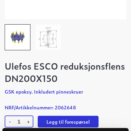
Ulefos ESCO reduksjonsflens
DN200X150
GSK epoksy. Inkludert pinneskruer
NRF/Artikkelnummer: 2062648
-
+
Legg til forespørsel
Ulefos