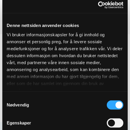
Ved å legge produkter i handlekurven, kan du sende oss en
ESCO
reduksjonsflens
forespørsel på ett eller flere produkter.
DN200X150
quantity
Last ned produktdatablad
Denne nettsiden anvender cookies
Vi bruker informasjonskapsler for å gi innhold og
annonser et personlig preg, for å levere sosiale
mediefunksjoner og for å analysere trafikken vår. Vi deler
dessuten informasjon om hvordan du bruker nettstedet
Produktegenskaper
vårt, med partnerne våre innen sosiale medier,
annonsering og analysearbeid, som kan kombinere den
med annen informasjon du har gjort tilgjengelig for dem,
Pakningsinformasjon
eller som de har samlet inn gjennom din bruk av
tjenestene deres.
Tekniske spesifikasjoner
Samtykkevalg
Nødvendig
Egenskaper