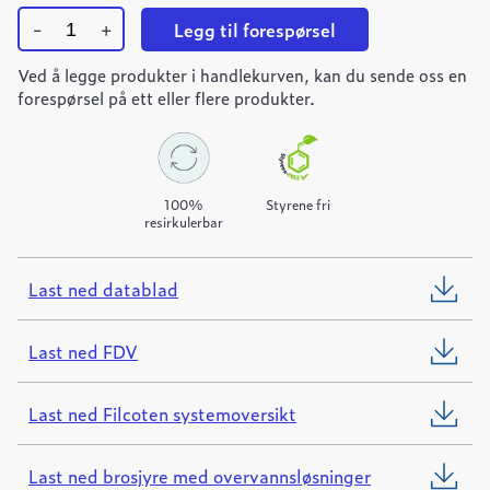
-
+
Legg til forespørsel
Ulefos
Ved å legge produkter i handlekurven, kan du sende oss en
Filcoten
PRO
forespørsel på ett eller flere produkter.
100
støpejernsrist
quantity
100%
Styrene fri
resirkulerbar
Last ned datablad
Last ned FDV
Last ned Filcoten systemoversikt
Last ned brosjyre med overvannsløsninger