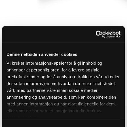
Finn riktig overvannsløsning for
ditt prosjekt
Denne nettsiden anvender cookies
Robuste løsninger som sikrer effektiv avledning og
Vi bruker informasjonskapsler for å gi innhold og
håndtering av overvann. Vi leverer produkter for
annonser et personlig preg, for å levere sosiale
mediefunksjoner og for å analysere trafikken vår. Vi deler
blågrønn og konvensjonell overvannshåndtering.
dessuten informasjon om hvordan du bruker nettstedet
vårt, med partnerne våre innen sosiale medier,
Se alle overvannsløsninger
annonsering og analysearbeid, som kan kombinere den
med annen informasjon du har gjort tilgjengelig for dem,
eller som de har samlet inn gjennom din bruk av
tjenestene deres.
Samtykkevalg