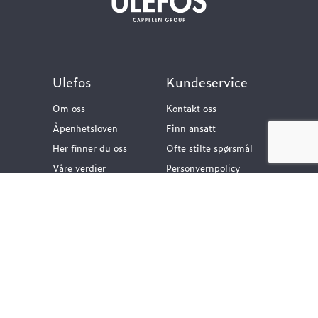
Ulefos
Kundeservice
Om oss
Kontakt oss
Åpenhetsloven
Finn ansatt
Her finner du oss
Ofte stilte spørsmål
Våre verdier
Personvernpolicy
Vår historie
Nyttige lenker
Følg oss
Dokumentasjon VA-
teknikk
Dokumentasjon
Gategods