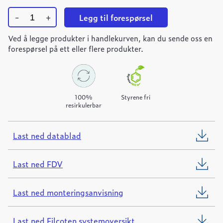
-
+
Legg til forespørsel
Ulefos
Ved å legge produkter i handlekurven, kan du sende oss en
Filcoten
PRO
forespørsel på ett eller flere produkter.
150
varmforsinket
gitterrist
quantity
100%
Styrene fri
resirkulerbar
Last ned datablad
Last ned FDV
Last ned monteringsanvisning
Last ned Filcoten systemoversikt