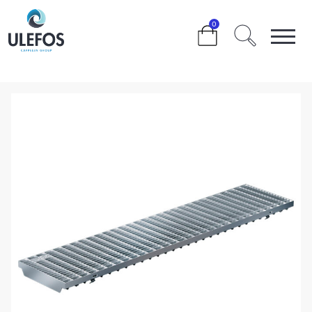
>
>
>
>
>
0
ULEFOS FILCOTEN PRO 150 VARMFORSINKET
GITTERRIST