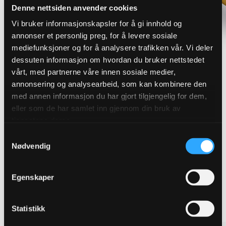
Denne nettsiden anvender cookies
Vi bruker informasjonskapsler for å gi innhold og
annonser et personlig preg, for å levere sosiale
mediefunksjoner og for å analysere trafikken vår. Vi deler
dessuten informasjon om hvordan du bruker nettstedet
vårt, med partnerne våre innen sosiale medier,
annonsering og analysearbeid, som kan kombinere den
Finn riktig overvannsløsning for
med annen informasjon du har gjort tilgjengelig for dem,
eller som de har samlet inn gjennom din bruk av
ditt prosjekt
tjenestene deres.
Samtykkevalg
Robuste løsninger som sikrer effektiv avledning og
Nødvendig
håndtering av overvann. Vi leverer produkter for
blågrønn og konvensjonell overvannshåndtering.
Egenskaper
Se alle overvannsløsninger
Statistikk