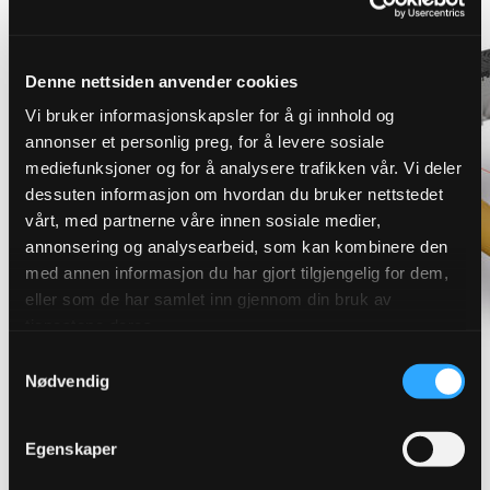
Denne nettsiden anvender cookies
Vi bruker informasjonskapsler for å gi innhold og
annonser et personlig preg, for å levere sosiale
mediefunksjoner og for å analysere trafikken vår. Vi deler
dessuten informasjon om hvordan du bruker nettstedet
vårt, med partnerne våre innen sosiale medier,
annonsering og analysearbeid, som kan kombinere den
med annen informasjon du har gjort tilgjengelig for dem,
eller som de har samlet inn gjennom din bruk av
tjenestene deres.
Samtykkevalg
Nødvendig
Finn riktig overvannsløsning for
Egenskaper