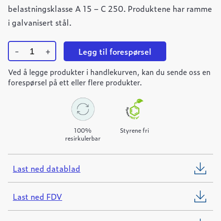
belastningsklasse A 15 – C 250. Produktene har ramme
i galvanisert stål.
-
+
Legg til forespørsel
Ulefos
Ved å legge produkter i handlekurven, kan du sende oss en
Filcoten
TEC
forespørsel på ett eller flere produkter.
200
renne
L=1000mm
quantity
100%
Styrene fri
resirkulerbar
Last ned datablad
Last ned FDV