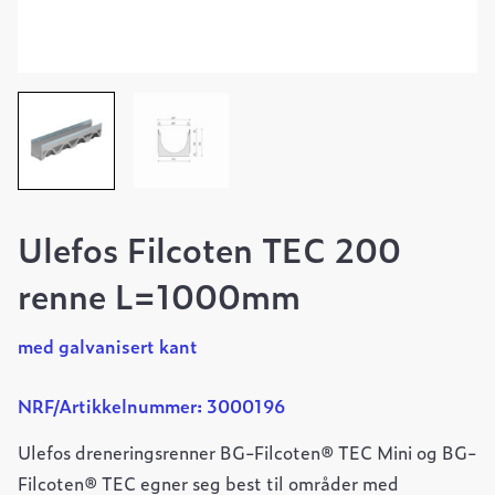
Ulefos Filcoten TEC 200
renne L=1000mm
med galvanisert kant
NRF/Artikkelnummer: 3000196
Ulefos dreneringsrenner BG-Filcoten® TEC Mini og BG-
Filcoten® TEC egner seg best til områder med